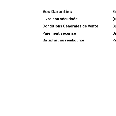
Vos Garanties
E
Livraison sécurisée
Q
Conditions Générales de Vente
S
Paiement sécurisé
U
Satisfait ou remboursé
R
N
N
Toute comma