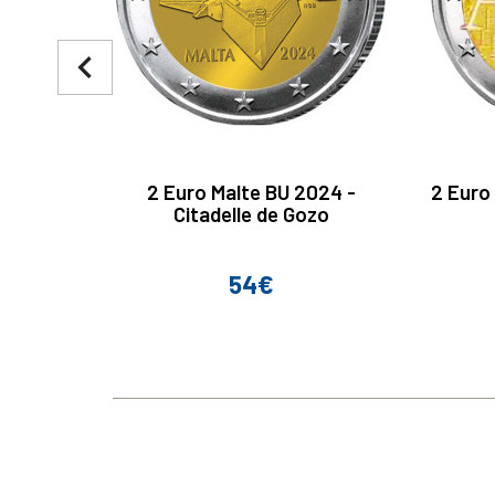
navigate_before
2 Euro Malte BU 2024 -
2 Euro
Citadelle de Gozo
54€
Prix