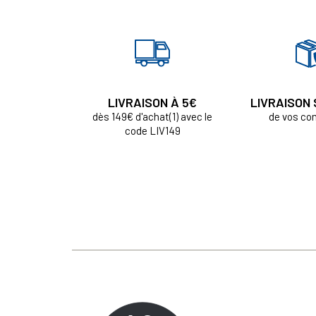
LIVRAISON À 5€
LIVRAISON
dès 149€ d'achat(1) avec le
de vos c
code LIV149