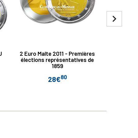
navigate_next
U
2 Euro Malte 2011 - Premières
2 Euro Slo
élections représentatives de
ans de l’e
1859
80
28€
Prix