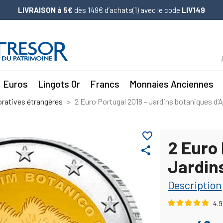
LIVRAISON à 5€
dès 149€ d’achats(1) avec le code
LIV149
Euros
Lingots Or
Francs
Monnaies Anciennes
atives étrangères
2 Euro Portugal 2018 - Jardins botaniques d’
favorite_border
2 Euro 
share
Jardin
Description
4.9