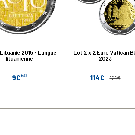
 Lituanie 2015 - Langue
Lot 2 x 2 Euro Vatican B
lituanienne
2023
50
9€
114€
Prix
Prix
Prix de base
121€