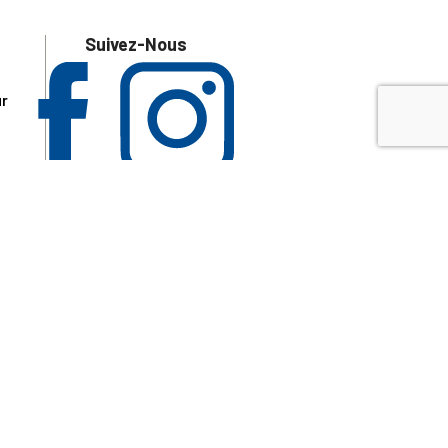
Suivez-Nous
ur
 les
aire
disponibles.