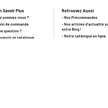
n Savoir Plus
Retrouvez Aussi
ui sommes-nous ?
- Nos Précommandes
uivi de commande
- Nos articles d'actualité s
notre Blog !
ne question ?
- Notre catalogue en ligne
ecevoir un catalogue
- Les objets de collection &
ous contacter
livres sur notre site parten
os partenaires
L’Homme Moderne
nde est sujette à notre acceptation et livrable dans la limite des stocks 