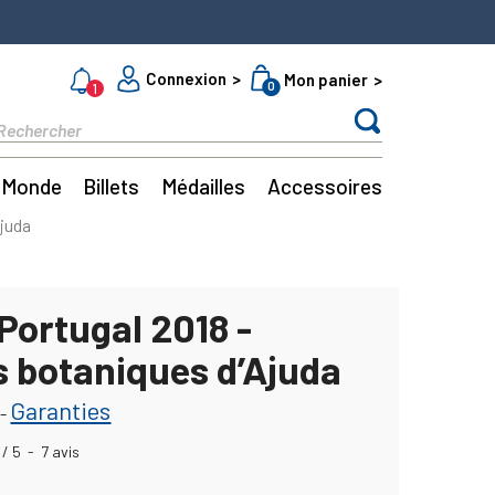
Connexion
Mon panier
0
1
Monde
Billets
Médailles
Accessoires
Ajuda
Portugal 2018 -
s botaniques d’Ajuda
Garanties
-
/
5
-
7
avis