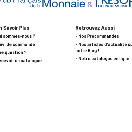
n Savoir Plus
Retrouvez Aussi
ui sommes-nous ?
- Nos Précommandes
uivi de commande
- Nos articles d'actualité s
notre Blog !
ne question ?
- Notre catalogue en ligne
ecevoir un catalogue
- Les objets de collection &
ous contacter
livres sur notre site parten
os partenaires
L’Homme Moderne