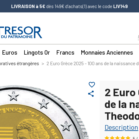
LIVRAISON à 5€
dès 149€ d’achats(1) avec le code
LIV149
Euros
Lingots Or
Francs
Monnaies Anciennes
atives étrangères
2 Euro Grèce 2025 - 100 ans de la naissance 
favorite_border
2 Euro
share
de la n
Theodo
Description
5
/