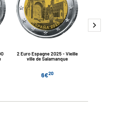
navigate_next
00
2 Euro Espagne 2025 - Vieille
2 Euro Gra
e
ville de Salamanque
Guillaume
20
6€
Prix