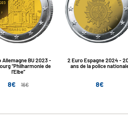
o Allemagne BU 2023 -
2 Euro Espagne 2024 - 2
urg “Philharmonie de
ans de la police national
lʼElbe”
8€
8€
Prix
Prix de base
Prix
16€