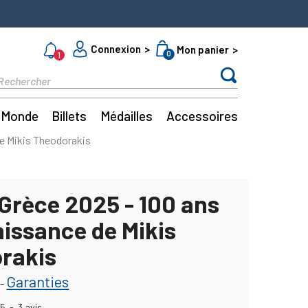
Connexion
Mon panier
0
1
Monde
Billets
Médailles
Accessoires
de Mikis Theodorakis
 Grèce 2025 - 100 ans
aissance de Mikis
rakis
Garanties
-
5
-
3
avis