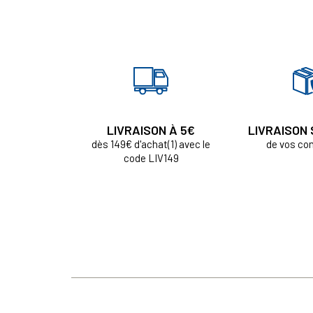
LIVRAISON À 5€
LIVRAISON
dès 149€ d'achat(1) avec le
de vos c
code LIV149