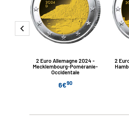
navigate_before
2 Euro Allemagne 2024 -
2 Eur
Mecklembourg-Poméranie-
Hambo
Occidentale
90
6€
Prix