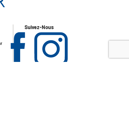
Suivez-Nous
ur
 les
aire