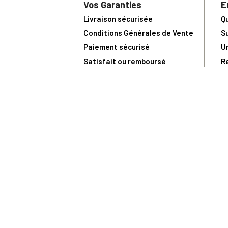
Vos Garanties
E
Livraison sécurisée
Q
Conditions Générales de Vente
S
Paiement sécurisé
U
Satisfait ou remboursé
R
N
N
Toute comma
(1) Avec le code Privilège
LIV149
vous bénéficiez de