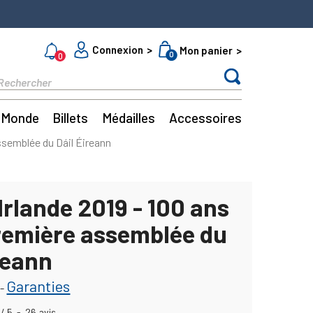
Connexion
Mon panier
0
0
Monde
Billets
Médailles
Accessoires
assemblée du Dáil Éireann
Irlande 2019 - 100 ans
première assemblée du
reann
Garanties
-
/
5
-
26
avis