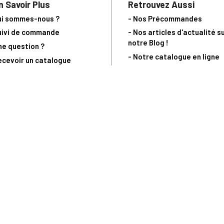
n Savoir Plus
Retrouvez Aussi
ui sommes-nous ?
- Nos Précommandes
uivi de commande
- Nos articles d'actualité s
notre Blog !
ne question ?
- Notre catalogue en ligne
ecevoir un catalogue
- Les objets de collection &
ous contacter
livres sur notre site parten
os partenaires
L’Homme Moderne
nde est sujette à notre acceptation et livrable dans la limite des stocks 
 la livraison à 5 Euros dès 149 Euros d’achat, pour toute commande passée 
précommandes. Code non cumulable avec tout autre Code Privilège.