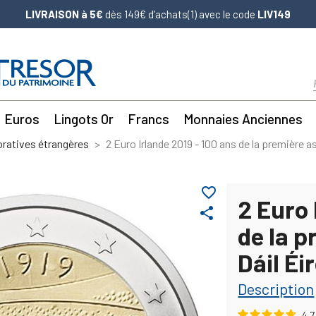
LIVRAISON à 5€
dès 149€ d’achats(1) avec le code
LIV149
Euros
Lingots Or
Francs
Monnaies Anciennes
atives étrangères
2 Euro Irlande 2019 - 100 ans de la première 
favorite_border
2 Euro 
share
de la 
Dáil Éi
Description
4.7