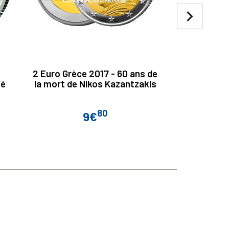
navigate_next
2 Euro Grèce 2017 - 60 ans de
2 Euro 20 
té
la mort de Nikos Kazantzakis
l'ONU 
80
9€
Prix