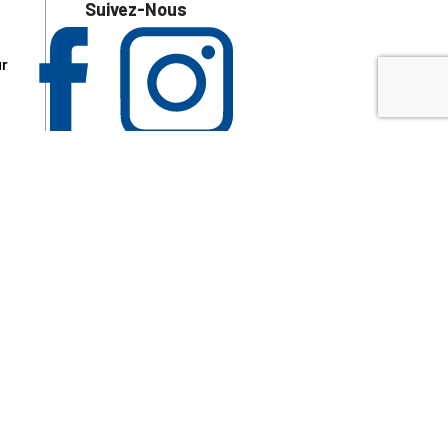
Suivez-Nous
ur
 les
aire
disponibles.
sur le site tresordupatrimoine.fr, hors produits en