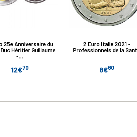
o 25e Anniversaire du
2 Euro Italie 2021 -
Duc Héritier Guillaume
Professionnels de la San
-...
70
60
12€
8€
Prix
Prix