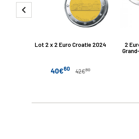
navigate_before
Lot 2 x 2 Euro Croatie 2024
2 Eur
Grand-
60
40€
80
Prix
Prix de base
42€