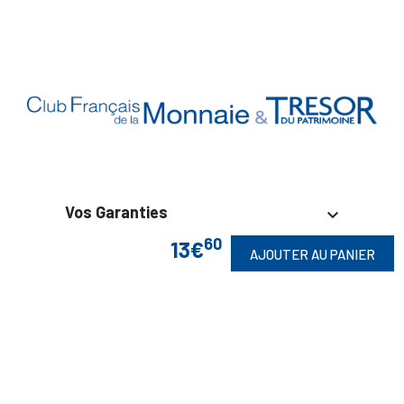
Vos Garanties

60
13€
AJOUTER AU PANIER
En Savoir Plus

Retrouvez Aussi
