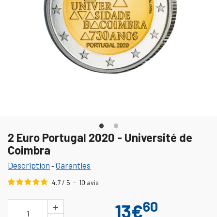
2 Euro Portugal 2020 - Université de
Coimbra
Description
Garanties
-
4.7
/
5
-
10
avis
60
+
13€
1