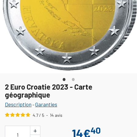
2 Euro Croatie 2023 - Carte
géographique
Description
Garanties
-
4.7
/
5
-
14
avis
40
+
14€
1