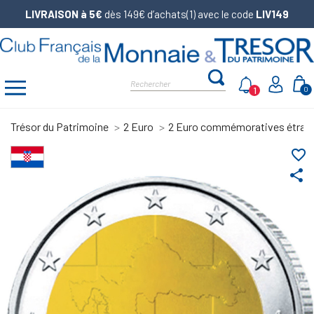
LIVRAISON à 5€
dès 149€ d’achats(1) avec le code
LIV149
1
0
Trésor du Patrimoine
2 Euro
2 Euro commémoratives étran
favorite_border
share