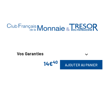
Vos Garanties

40
14€
AJOUTER AU PANIER
En Savoir Plus

Retrouvez Aussi
