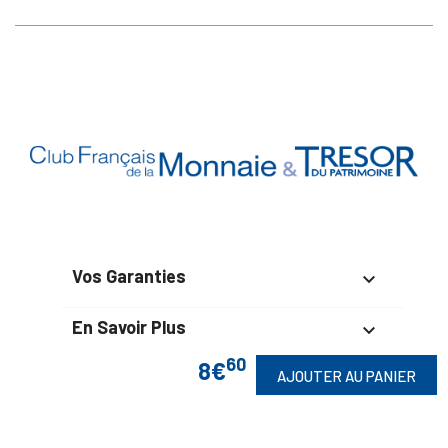
Vos Garanties

En Savoir Plus

60
8€
Retrouvez Aussi
AJOUTER AU PANIER
