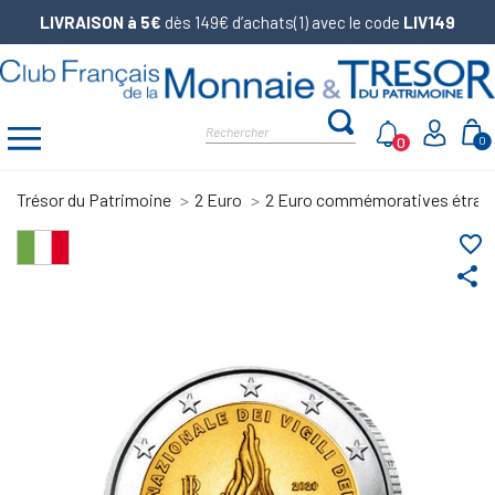
LIVRAISON à 5€
dès 149€ d’achats(1) avec le code
LIV149
0
0
Trésor du Patrimoine
2 Euro
2 Euro commémoratives étran
favorite_border
share