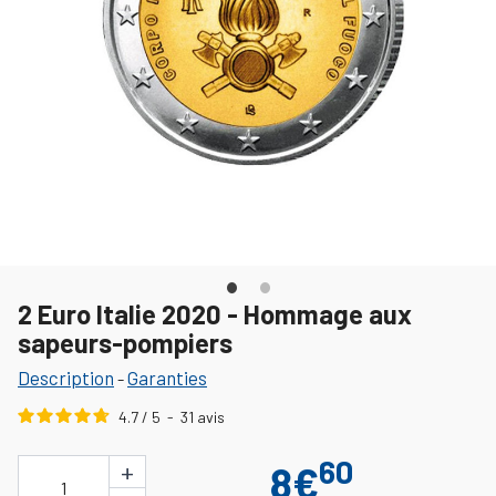
2 Euro Italie 2020 - Hommage aux
sapeurs-pompiers
Description
Garanties
-
4.7
/
5
-
31
avis
60
+
8€
1