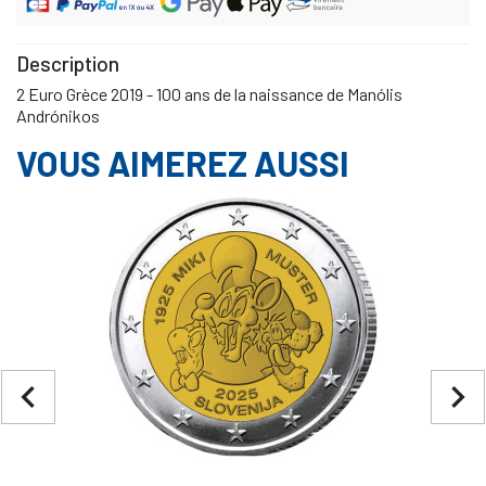
Description
2 Euro Grèce 2019 - 100 ans de la naissance de Manólis
Andrónikos
VOUS AIMEREZ AUSSI
navigate_before
navigate_next