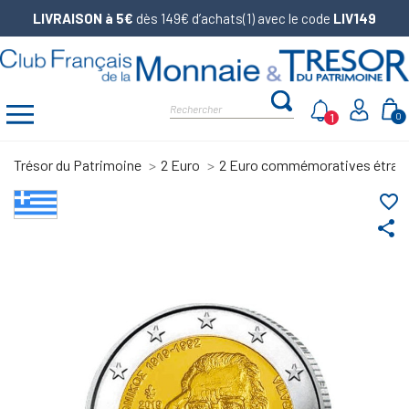
LIVRAISON à 5€
dès 149€ d’achats(1) avec le code
LIV149
1
0
Trésor du Patrimoine
2 Euro
2 Euro commémoratives étran
favorite_border
share