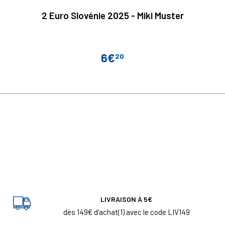
2 Euro Slovénie 2025 - Miki Muster
6€
20
Prix
LIVRAISON À 5€
dès 149€ d'achat(1) avec le code LIV149