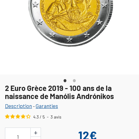
2 Euro Grèce 2019 - 100 ans de la
naissance de Manólis Andrónikos
Description
Garanties
-
4.3
/
5
-
3
avis
+
12€
1