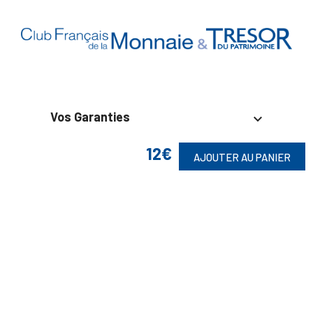
Vos Garanties

12€
En Savoir Plus

AJOUTER AU PANIER
Retrouvez Aussi

Suivez-Nous