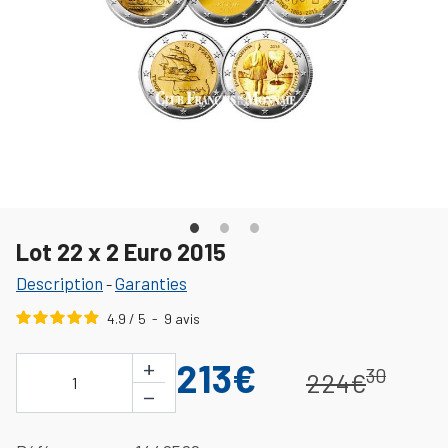
Lot 22 x 2 Euro 2015
Description
Garanties
-
4.9
/
5
-
9
avis
+
213€
30
224€
1
−