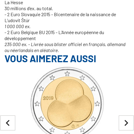
La Hesse
30 millions d’ex. au total.
- 2 Euro Slovaquie 2015 - Bicentenaire de la naissance de
L’udovít Štúr
1 000 000 ex.
- 2 Euro Belgique BU 2015 - L’Année européenne du
développement
235 000 ex. - Livrée sous blister officiel en français, allemand
ou néerlandais en aléatoire.
VOUS AIMEREZ AUSSI
navigate_before
navigate_next