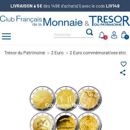
LIVRAISON à 5€
dès 149€ d’achats(1) avec le code
LIV149
1
0
Trésor du Patrimoine
2 Euro
2 Euro commémoratives étran
favorite_border
share