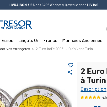
LIVRAISON à 5€
dès 149€ d’achats(1) avec le code
LIV149
Euros
Lingots Or
Francs
Monnaies Anciennes
atives étrangères
2 Euro Italie 2006 - JO d’hiver à Turin
favorite_border
2 Euro 
share
à Turin
Description
4.9