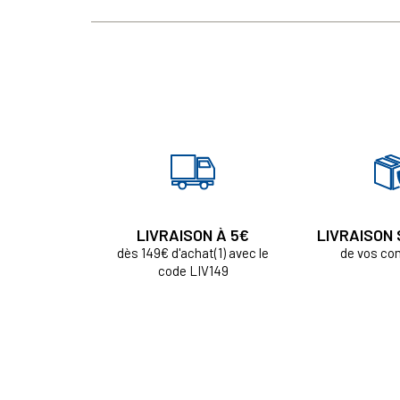
LIVRAISON À 5€
LIVRAISON
dès 149€ d'achat(1) avec le
de vos c
code LIV149