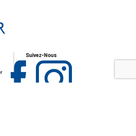
Suivez-Nous
ur
 les
aire