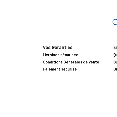
Vos Garanties
E
Livraison sécurisée
Q
Conditions Générales de Vente
S
Paiement sécurisé
U
Satisfait ou remboursé
R
N
N