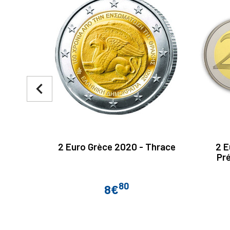
navigate_before
2 Euro Grèce 2020 - Thrace
2 E
Pré
80
8€
Prix