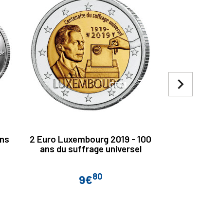
navigate_next
ans
2 Euro Luxembourg 2019 - 100
2 Euro Pay
ans du suffrage universel
annivers
e
80
9€
Prix