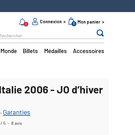
Connexion
Mon panier
0
1
Monde
Billets
Médailles
Accessoires
Italie 2006 - JO d’hiver
Garanties
-
/
5
-
8
avis