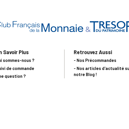
n Savoir Plus
Retrouvez Aussi
ui sommes-nous ?
- Nos Précommandes
uivi de commande
- Nos articles d'actualité s
notre Blog !
ne question ?
- Notre catalogue en ligne
ecevoir un catalogue
- Les objets de collection &
ous contacter
livres sur notre site parten
os partenaires
L’Homme Moderne