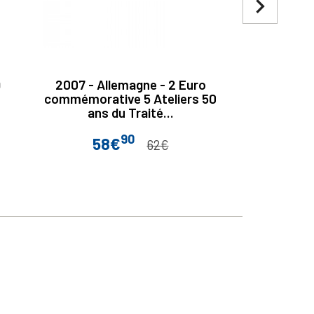
navigate_next
9
2007 - Allemagne - 2 Euro
2 Euro All
commémorative 5 Ateliers 50
ans
ans du Traité...
90
58€
Prix
Prix de base
62€