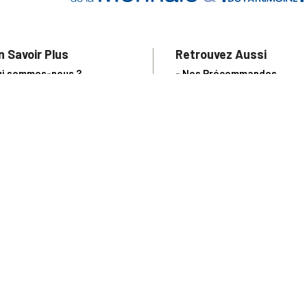
n Savoir Plus
Retrouvez Aussi
ui sommes-nous ?
- Nos Précommandes
uivi de commande
- Nos articles d'actualité s
notre Blog !
ne question ?
- Notre catalogue en ligne
ecevoir un catalogue
- Les objets de collection &
ous contacter
livres sur notre site parten
os partenaires
L’Homme Moderne