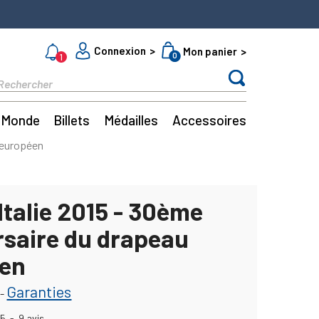
Connexion
Mon panier
0
1
Monde
Billets
Médailles
Accessoires
u européen
Italie 2015 - 30ème
rsaire du drapeau
en
Garanties
-
5
-
9
avis