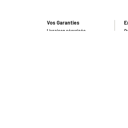
Vos Garanties
E
Livraison sécurisée
Q
Conditions Générales de Vente
S
Paiement sécurisé
U
Satisfait ou remboursé
R
N
N