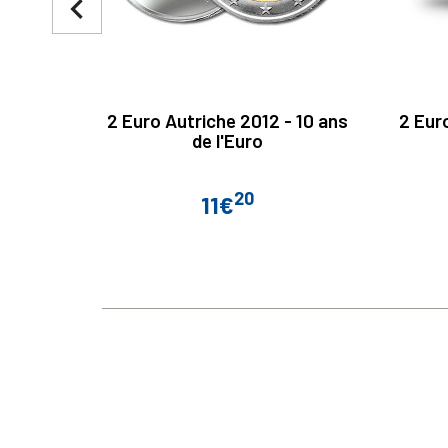
navigate_before
2 Euro Autriche 2012 - 10 ans
2 Eur
de l'Euro
20
11€
Prix