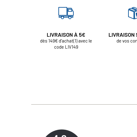
LIVRAISON À 5€
LIVRAISON
dès 149€ d'achat(1) avec le
de vos c
code LIV149