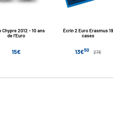
o Chypre 2012 - 10 ans
Écrin 2 Euro Erasmus 1
de l'Euro
cases
50
15€
13€
Prix
Prix
Prix de base
27€