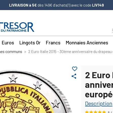
LIVRAISON à 5€
dès 149€ d’achats(1) avec le code
LIV149
Euros
Lingots Or
Francs
Monnaies Anciennes
mes communs
2 Euro Italie 2015 - 30ème anniversaire du drapea
favorite_border
2 Euro 
share
annive
europé
Description
5
/