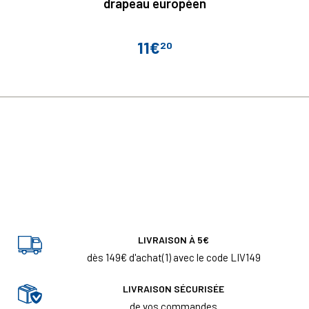
drapeau européen
11€
20
Prix
LIVRAISON À 5€
dès 149€ d'achat(1) avec le code LIV149
LIVRAISON SÉCURISÉE
de vos commandes