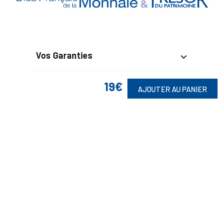
Vos Garanties

En Savoir Plus

19€
AJOUTER AU PANIER
Retrouvez Aussi

Suivez-Nous