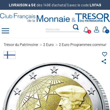
LIVRAISON à 5€
dès 149€ d’achats(1) avec le code
LIV149
1
0
Trésor du Patrimoine
2 Euro
2 Euro Programmes communs
favorite_border
share