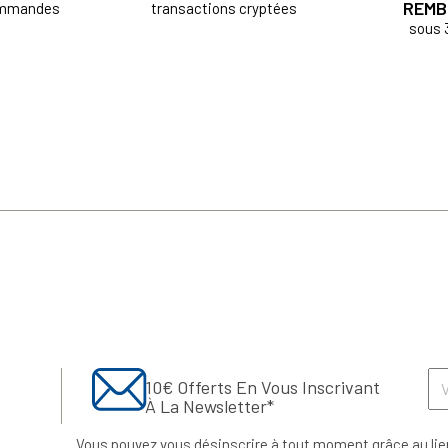
REMB
ommandes
transactions cryptées
sous 
10€ Offerts En Vous Inscrivant
À La Newsletter*
Vous pouvez vous désinscrire à tout moment grâce au lie