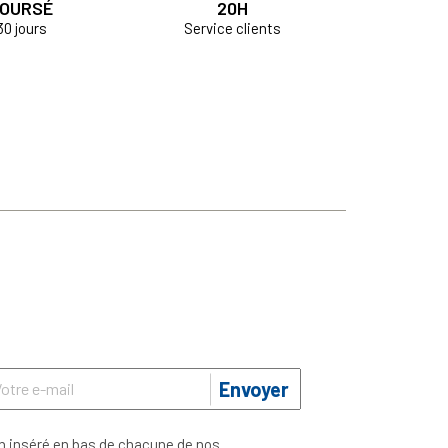
OURSÉ
20H
30 jours
Service clients
Envoyer
n inséré en bas de chacune de nos