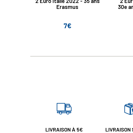
2 Euro Italie 2022 - 35 ans
2 Eu
Erasmus
30e an
7€
Prix
LIVRAISON À 5€
LIVRAISON