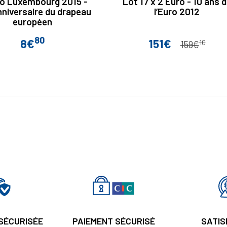
ro Luxembourg 2015 -
Lot 17 x 2 Euro - 10 ans 
niversaire du drapeau
l’Euro 2012
européen
80
8€
151€
10
Prix
Prix
Prix de base
159€
 SÉCURISÉE
PAIEMENT SÉCURISÉ
SATIS