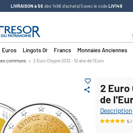
LIVRAISON à 5€
dès 149€ d’achats(1) avec le code
LIV149
Euros
Lingots Or
Francs
Monnaies Anciennes
mes communs
2 Euro Chypre 2012 - 10 ans de l'Euro
favorite_border
2 Euro 
share
de l'Eu
Description
5
/