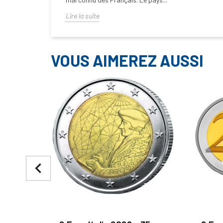
Lire la suite
VOUS AIMEREZ AUSSI
navigate_before