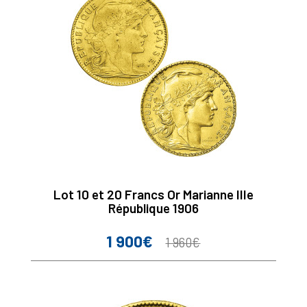
Lot 10 et 20 Francs Or Marianne IIIe
République 1906
1 900€
Prix
Prix
1 960€
de
base