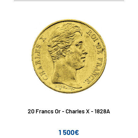
20 Francs Or - Charles X - 1828A
1 500€
Prix