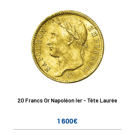
20 Francs Or Napoléon Ier - Tête Laurée
1 600€
Prix