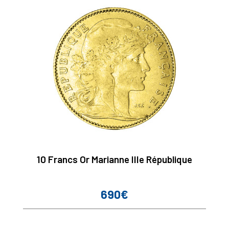
10 Francs Or Marianne IIIe République
690€
Prix