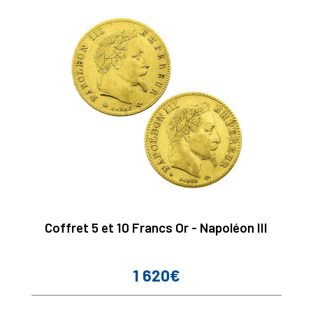
Coffret 5 et 10 Francs Or - Napoléon III
1 620€
Prix