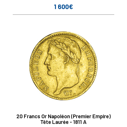
1 600€
Prix
20 Francs Or Napoléon (Premier Empire)
Tête Laurée - 1811 A