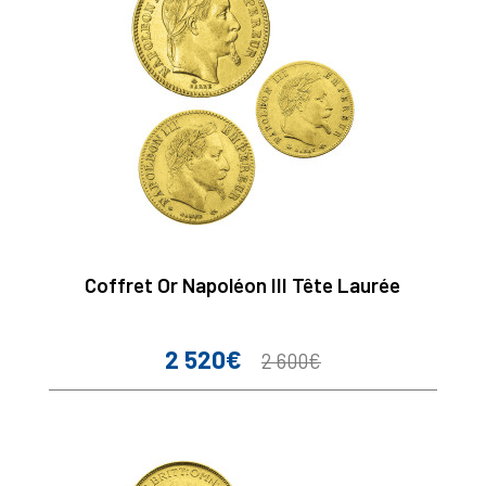
Coffret Or Napoléon III Tête Laurée
2 520€
Prix
Prix
2 600€
de
base