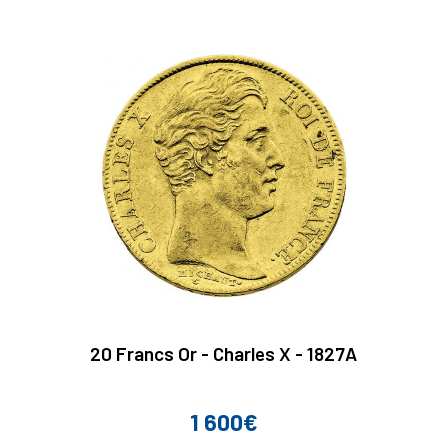
20 Francs Or - Charles X - 1827A
1 600€
Prix