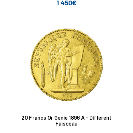
1 450€
Prix
20 Francs Or Génie 1896 A - Différent
Faisceau