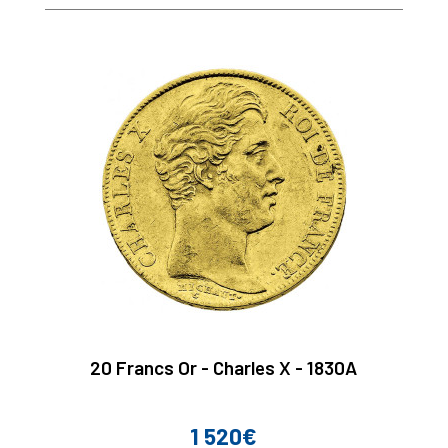
20 Francs Or - Charles X - 1830A
1 520€
Prix