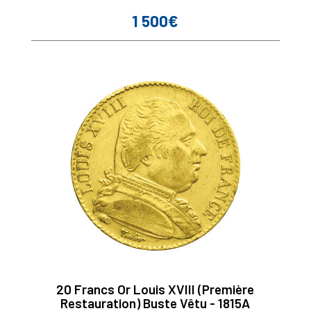
1 500€
Prix
20 Francs Or Louis XVIII (Première
Restauration) Buste Vêtu - 1815A