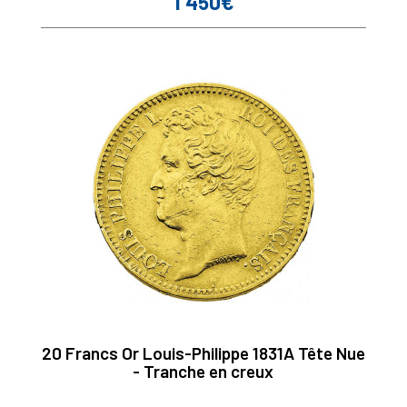
1 450€
Prix
20 Francs Or Louis-Philippe 1831A Tête Nue
- Tranche en creux