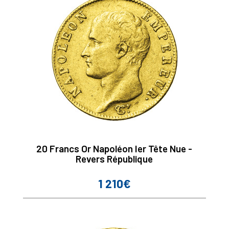
20 Francs Or Napoléon Ier Tête Nue -
Revers République
1 210€
Prix