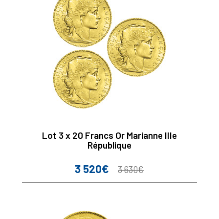
Lot 3 x 20 Francs Or Marianne IIIe
République
3 520€
Prix
Prix
3 630€
de
base