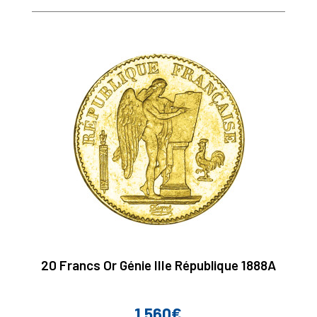
20 Francs Or Génie IIIe République 1888A
1 560€
Prix