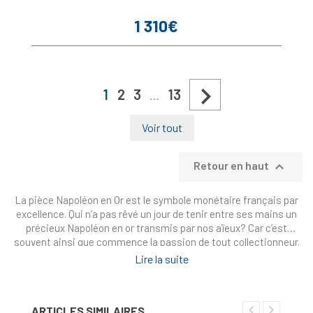
1 310€
Prix

1
2
3
13
…
Voir tout

Retour en haut
La pièce Napoléon en Or est le symbole monétaire français par
excellence. Qui n’a pas rêvé un jour de tenir entre ses mains un
précieux Napoléon en or transmis par nos aïeux? Car c’est
souvent ainsi que commence la passion de tout collectionneur.
Monnaie d’un prestige incomparable, le Napoléon incarne plus de
Lire la suite
deux siècles d’histoire économique et patrimoniale de la France.
A tel point qu’aujourd’hui, l’appellation « Napoléon » s’applique
symboliquement à toutes les pièces de 20 Francs en Or. Toutes
ARTICLES SIMILAIRES
nos pièces sont millésimées et en qualité SUP (Superbe)ou TTB.