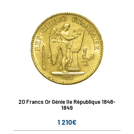
20 Francs Or Génie IIe République 1848-
1849
1 210€
Prix