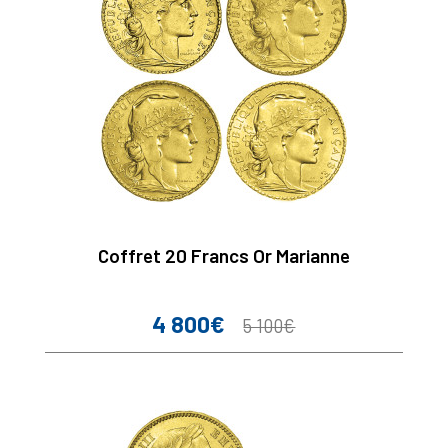
Coffret 20 Francs Or Marianne
4 800€
Prix
Prix
5 100€
de
base