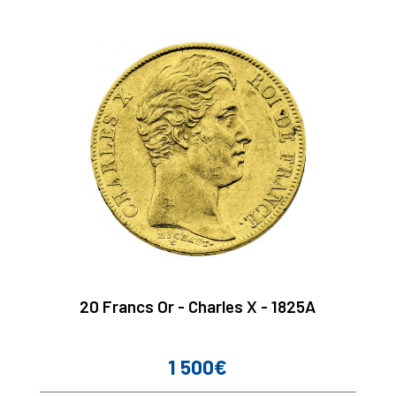
20 Francs Or - Charles X - 1825A
1 500€
Prix