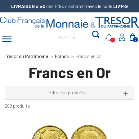
LIVRAISON à 5€
dès 149€ d’achats(1) avec le code
LIV149
1
0
Trésor du Patrimoine
Francs
Francs en Or
Francs en Or
Filter les produits
289 produits