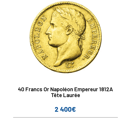
40 Francs Or Napoléon Empereur 1812A
Tête Laurée
2 400€
Prix