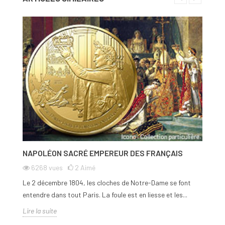
Un véritable trésor à conserver dans votre patrimoine familial.
Compte tenu de la fluctuation des cours de l’Or, les prix sont
susceptibles de varier à tout moment.
NAPOLÉON SACRÉ EMPEREUR DES FRANÇAIS
L
M
6268
vues
2
Aimé
Le 2 décembre 1804, les cloches de Notre-Dame se font
L’
entendre dans tout Paris. La foule est en liesse et les...
in
Lire la suite
Li