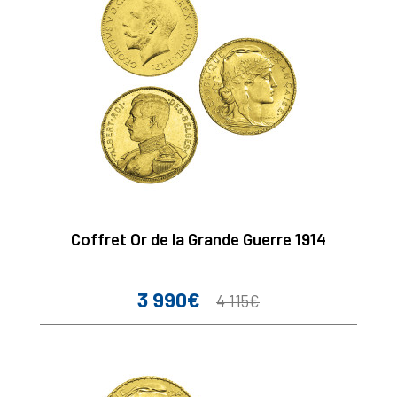
Coffret Or de la Grande Guerre 1914
3 990€
Prix
Prix
4 115€
de
base