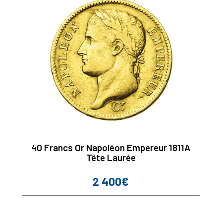
40 Francs Or Napoléon Empereur 1811A
Tête Laurée
2 400€
Prix