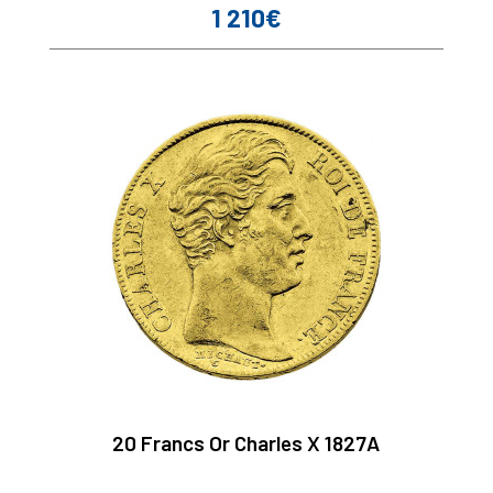
1 210€
Prix
20 Francs Or Charles X 1827A