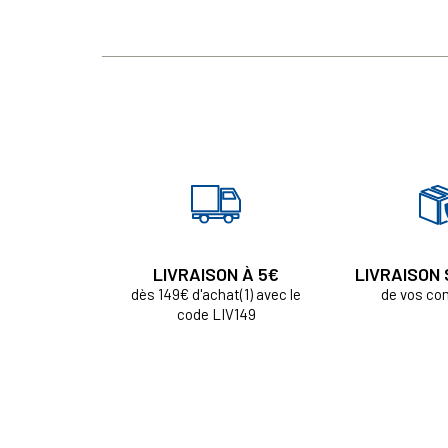
LIVRAISON À 5€
LIVRAISON
dès 149€ d'achat(1) avec le
de vos c
code LIV149