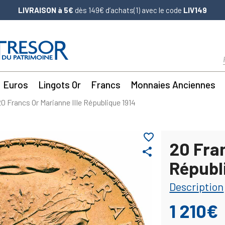
LIVRAISON à 5€
dès 149€ d’achats(1) avec le code
LIV149
Euros
Lingots Or
Francs
Monnaies Anciennes
20 Francs Or Marianne IIIe République 1914
favorite_border
20 Fran
share
Républ
Description
1 210€