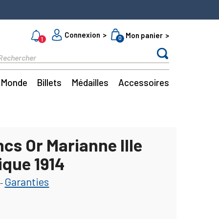
Connexion
Mon panier
0
1
Monde
Billets
Médailles
Accessoires
cs Or Marianne IIIe
ique 1914
Garanties
-