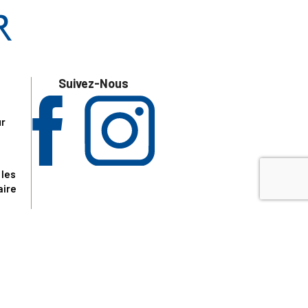
Suivez-Nous
ur
 les
aire