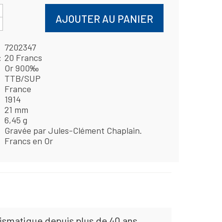
AJOUTER AU PANIER
7202347
20 Francs
Or 900‰
TTB/SUP
France
1914
21 mm
6,45 g
Gravée par Jules-Clément Chaplain.
Francs en Or
mismatique depuis plus de 40 ans