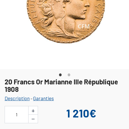
20 Francs Or Marianne IIIe République
1908
Description
Garanties
-
+
1 210€
1
−