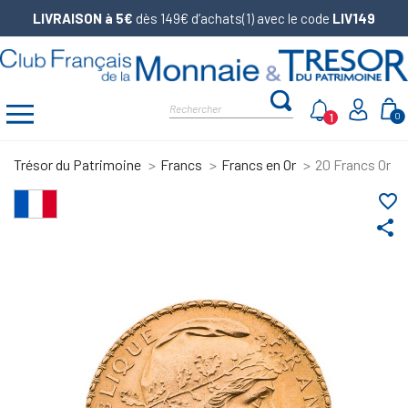
LIVRAISON à 5€
dès 149€ d’achats(1) avec le code
LIV149
1
0
Trésor du Patrimoine
Francs
Francs en Or
20 Francs Or Ma
favorite_border
share