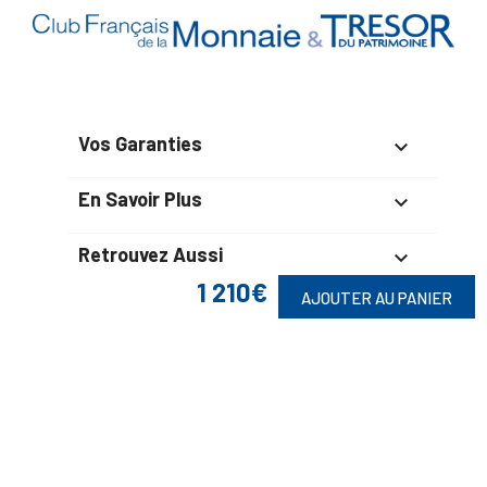
Vos Garanties

En Savoir Plus

Retrouvez Aussi

1 210€
AJOUTER AU PANIER
Suivez-Nous