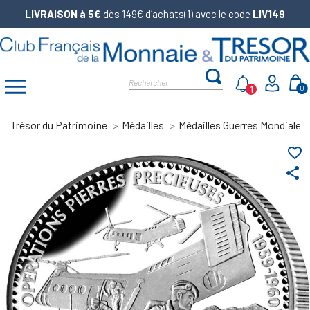
LIVRAISON à 5€
dès 149€ d’achats(1) avec le code
LIV149
1
0
Trésor du Patrimoine
Médailles
Médailles Guerres Mondiales
favorite_border
share