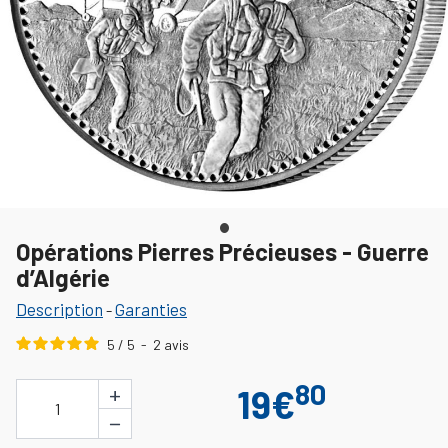
Opérations Pierres Précieuses - Guerre
d’Algérie
Description
Garanties
-
5
/
5
-
2
avis
80
+
19€
1
−