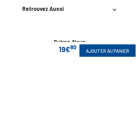
Retrouvez Aussi

Suivez-Nous
80
19€
AJOUTER AU PANIER