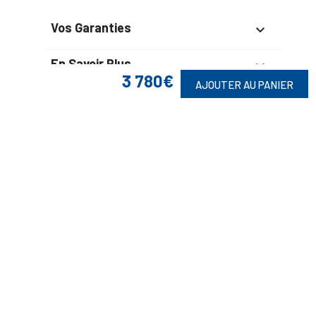
Vos Garanties

En Savoir Plus

3 780€
AJOUTER AU PANIER
Retrouvez Aussi

Suivez-Nous