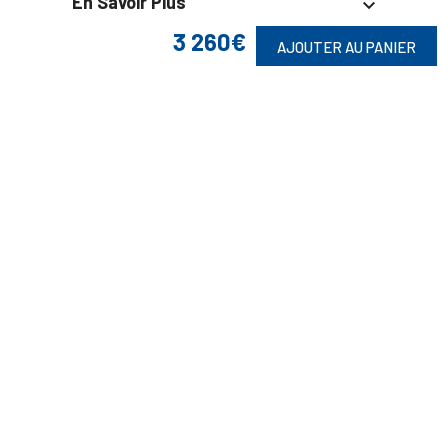
En Savoir Plus

3 260€
AJOUTER AU PANIER
Retrouvez Aussi

Suivez-Nous