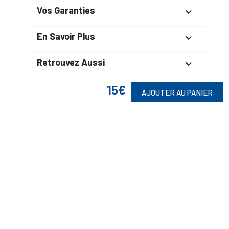
Vos Garanties

En Savoir Plus

Retrouvez Aussi

15€
AJOUTER AU PANIER
Suivez-Nous