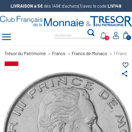
LIVRAISON à 5€
dès 149€ d’achats(1) avec le code
LIV149
1
0
Trésor du Patrimoine
Francs
Francs de Monaco
1 Franc M
favorite_border
share