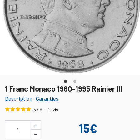
1 Franc Monaco 1960-1995 Rainier III
Description
Garanties
-
5
/
5
-
1
avis
+
15€
1
−