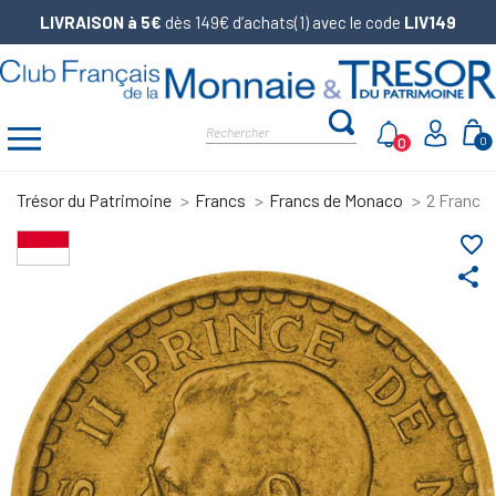
LIVRAISON à 5€
dès 149€ d’achats(1) avec le code
LIV149
0
0
Trésor du Patrimoine
Francs
Francs de Monaco
2 Francs
favorite_border
share