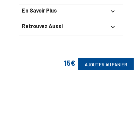
En Savoir Plus

Retrouvez Aussi

Suivez-Nous
15€
AJOUTER AU PANIER