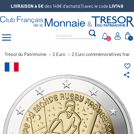
LIVRAISON à 5€
dès 149€ d’achats(1) avec le code
LIV149
0
0
Trésor du Patrimoine
2 Euro
2 Euro commémoratives franç
favorite_border
share