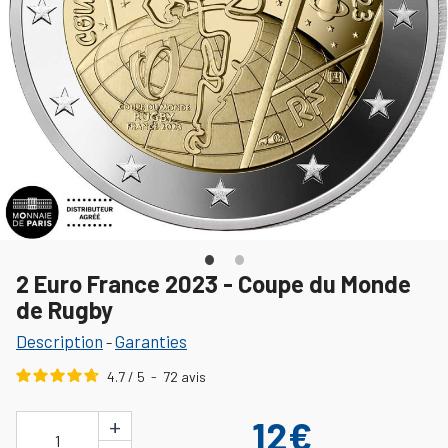
2 Euro France 2023 - Coupe du Monde
de Rugby
Description
Garanties
-
4.7
/
5
-
72
avis
+
12€
1