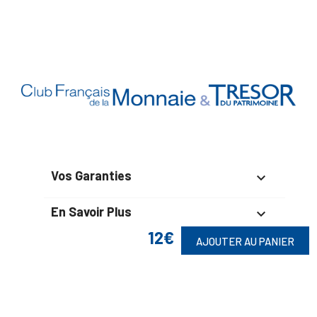
Vos Garanties

En Savoir Plus

12€
AJOUTER AU PANIER
Retrouvez Aussi
