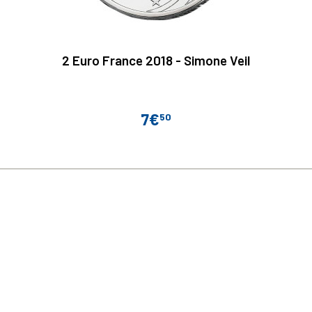
2 Euro France 2018 - Simone Veil
7€
50
Prix