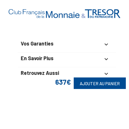
Vos Garanties

En Savoir Plus

Retrouvez Aussi

637€
AJOUTER AU PANIER
Suivez-Nous