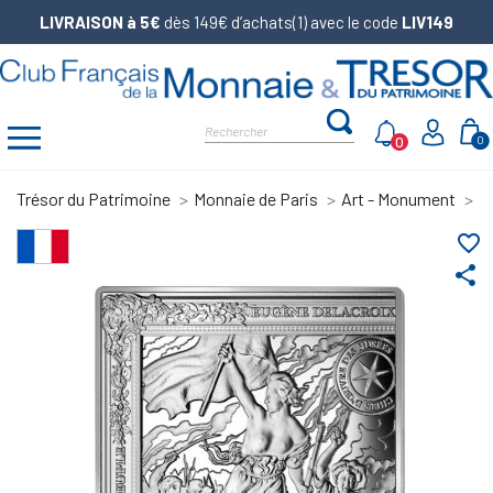
LIVRAISON à 5€
dès 149€ d’achats(1) avec le code
LIV149
0
0
Trésor du Patrimoine
Monnaie de Paris
Art - Monument
C
favorite_border
share