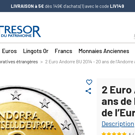
LIVRAISON à 5€
dès 149€ d’achats(1) avec le code
LIV149
Euros
Lingots Or
Francs
Monnaies Anciennes
atives étrangères
2 Euro Andorre BU 2014 - 20 ans de l'Andorre 
favorite_border
2 Euro
share
ans de 
de l’Eu
Description
5
/