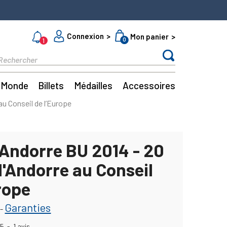
Connexion
Mon panier
0
1
Monde
Billets
Médailles
Accessoires
au Conseil de l’Europe
 Andorre BU 2014 - 20
l'Andorre au Conseil
rope
Garanties
-
5
-
1
avis