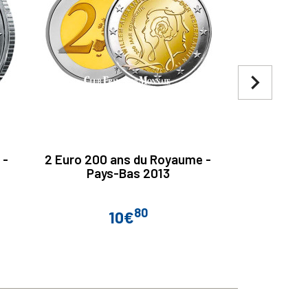
navigate_next
 -
2 Euro 200 ans du Royaume -
Lot 2 x 2
Pays-Bas 2013
80
10€
13€
Prix
Prix