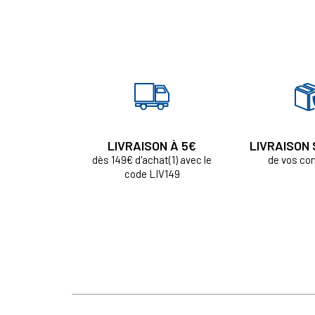
LIVRAISON À 5€
LIVRAISON
dès 149€ d'achat(1) avec le
de vos c
code LIV149