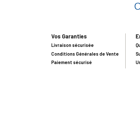
Vos Garanties
E
Livraison sécurisée
Q
Conditions Générales de Vente
S
Paiement sécurisé
U
Satisfait ou remboursé
R
N
N