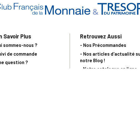
n Savoir Plus
Retrouvez Aussi
ui sommes-nous ?
- Nos Précommandes
uivi de commande
- Nos articles d'actualité s
notre Blog !
ne question ?
- Notre catalogue en ligne
ecevoir un catalogue
- Les objets de collection &
ous contacter
livres sur notre site parten
os partenaires
L’Homme Moderne