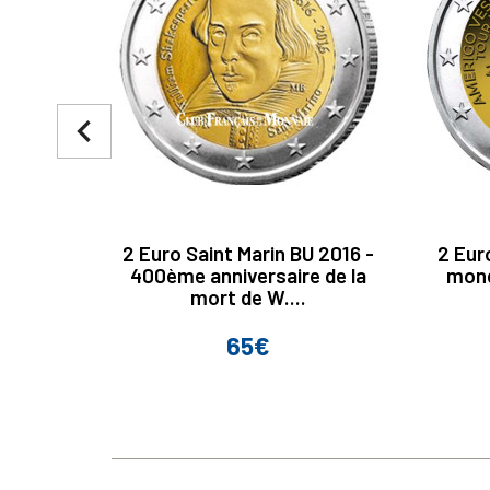
navigate_before
2 Euro Saint Marin BU 2016 -
2 Euro
400ème anniversaire de la
mond
mort de W....
65€
Prix