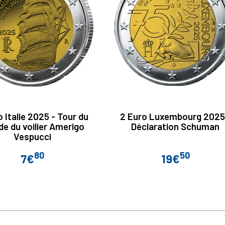
 Italie 2025 - Tour du
2 Euro Luxembourg 2025
e du voilier Amerigo
Déclaration Schuman
Vespucci
80
50
7€
19€
Prix
Prix