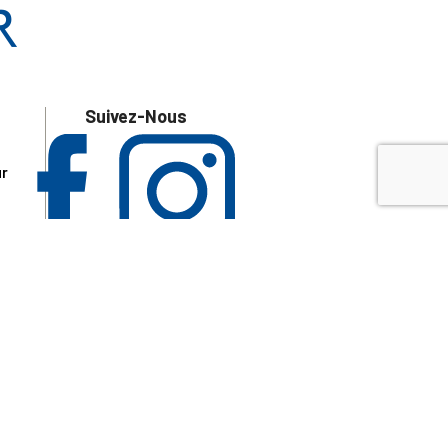
Suivez-Nous
ur
 les
aire