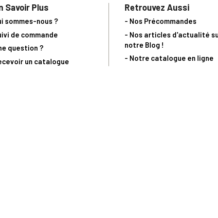
n Savoir Plus
Retrouvez Aussi
ui sommes-nous ?
- Nos Précommandes
uivi de commande
- Nos articles d'actualité s
notre Blog !
ne question ?
- Notre catalogue en ligne
ecevoir un catalogue
- Les objets de collection &
ous contacter
livres sur notre site parten
os partenaires
L’Homme Moderne
nde est sujette à notre acceptation et livrable dans la limite des stocks 
 la livraison à 5 Euros dès 149 Euros d’achat, pour toute commande passée 
précommandes. Code non cumulable avec tout autre Code Privilège.