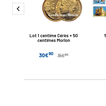
navigate_before
Lot 1 centime Cérès + 50
centimes Morlon
90
30€
80
Prix
Prix de base
35€