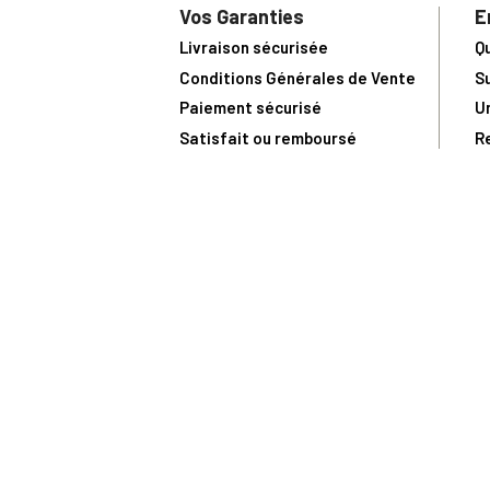
Vos Garanties
E
Livraison sécurisée
Q
Conditions Générales de Vente
S
Paiement sécurisé
U
Satisfait ou remboursé
R
N
N
Toute comma
(1) Avec le code Privilège
LIV149
vous bénéficiez de