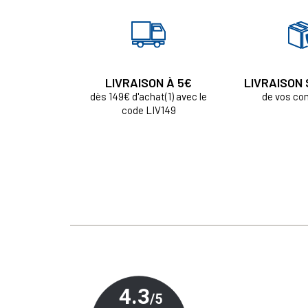
LIVRAISON À 5€
LIVRAISON
dès 149€ d'achat(1) avec le
de vos c
code LIV149