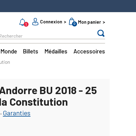
Connexion
Mon panier
0
1
Monde
Billets
Médailles
Accessoires
ution
 Andorre BU 2018 - 25
la Constitution
Garanties
-