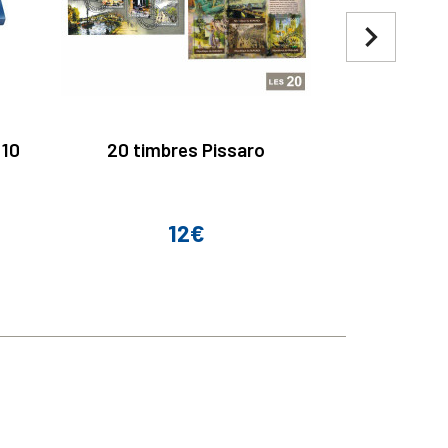
navigate_next
 10
20 timbres Pissaro
2 Euro F
Réforme
12€
Prix
P