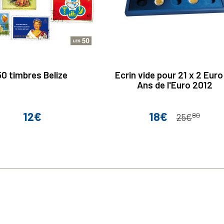
50 timbres Belize
Ecrin vide pour 21 x 2 Euro
Ans de l'Euro 2012
12€
18€
80
Prix
Prix
Prix de base
25€