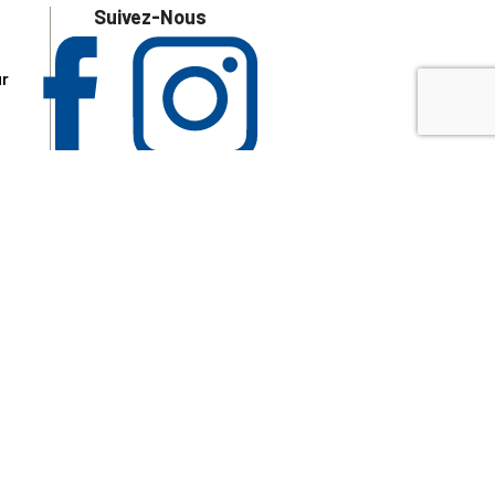
Suivez-Nous
ur
 les
aire
disponibles.
sur le site tresordupatrimoine.fr, hors produits en