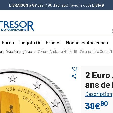
LIVRAISON à 5€
dès 149€ d’achats(1) avec le code
LIV149
Euros
Lingots Or
Francs
Monnaies Anciennes
atives étrangères
2 Euro Andorre BU 2018 - 25 ans de la Constit
favorite_border
2 Euro
share
ans de 
Description
90
38€