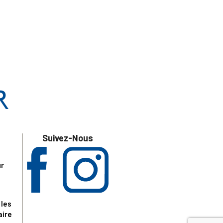
Suivez-Nous
ur
 les
aire