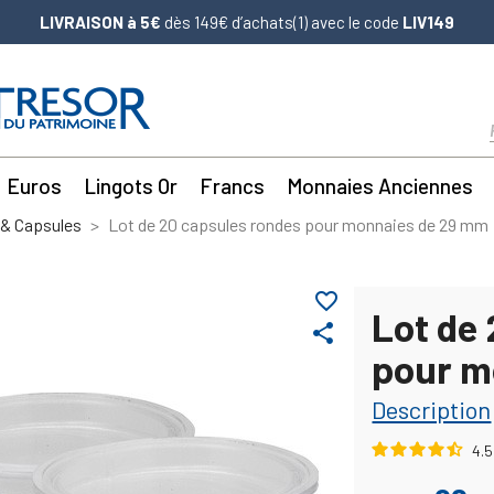
LIVRAISON à 5€
dès 149€ d’achats(1) avec le code
LIV149
Euros
Lingots Or
Francs
Monnaies Anciennes
& Capsules
Lot de 20 capsules rondes pour monnaies de 29 mm
favorite_border
Lot de
share
pour m
Description
4.5