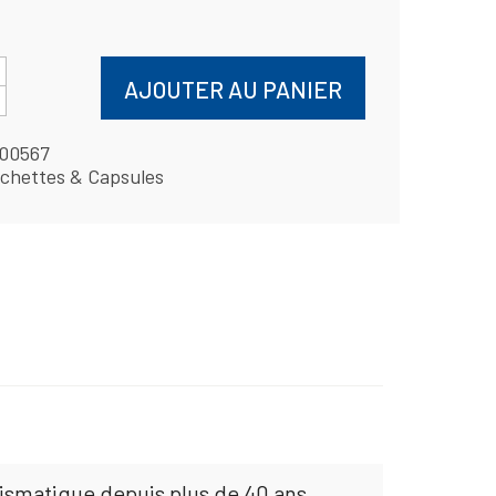
AJOUTER AU PANIER
00567
chettes & Capsules
mismatique depuis plus de 40 ans