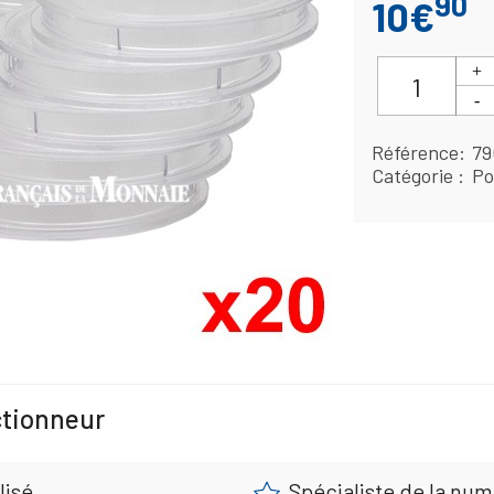
90
10€
Référence
79
Catégorie
Po
ctionneur
lisé
Spécialiste de la nu