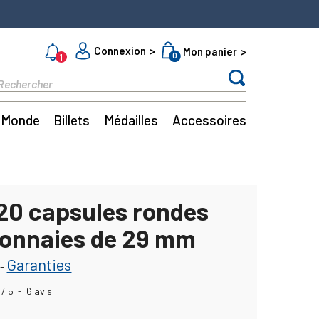
Connexion
Mon panier
0
1
Monde
Billets
Médailles
Accessoires
 20 capsules rondes
onnaies de 29 mm
Garanties
-
/
5
-
6
avis