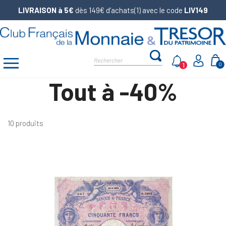
LIVRAISON à 5€
dès 149€ d’achats(1) avec le code
LIV149
1
0
Tout à -40%
10 produits