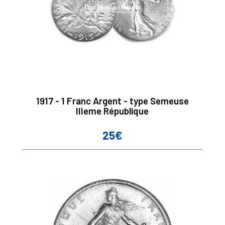
1917 - 1 Franc Argent - type Semeuse
IIIeme République
25€
Prix