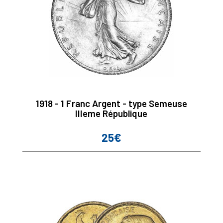
1918 - 1 Franc Argent - type Semeuse
IIIeme République
25€
Prix