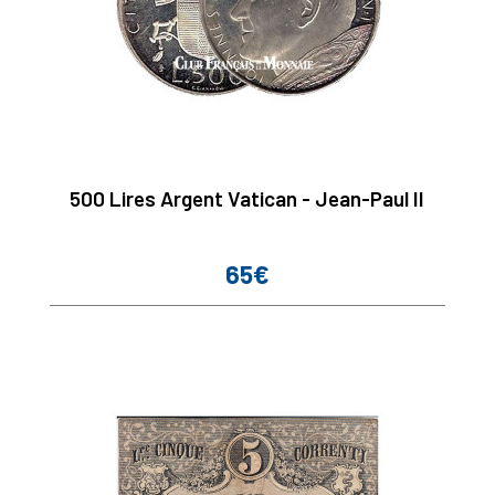
500 Lires Argent Vatican - Jean-Paul II
65€
Prix