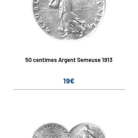
50 centimes Argent Semeuse 1913
19€
Prix