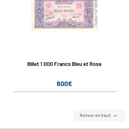
Billet 1 000 Francs Bleu et Rose
600€
Prix

Retour en haut