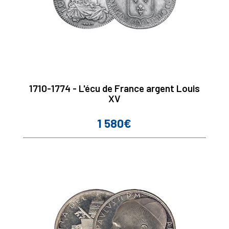
1710-1774 - L'écu de France argent Louis
XV
1 580€
Prix