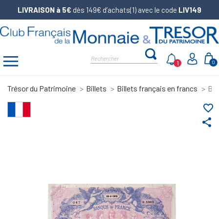
LIVRAISON à 5€
dès 149€ d’achats(1) avec le code
LIV149
1
0
Trésor du Patrimoine
Billets
Billets français en francs
Bil
favorite_border
share