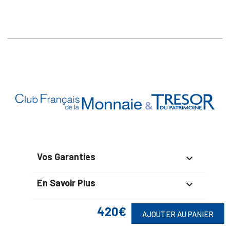
Vos Garanties

En Savoir Plus

Retrouvez Aussi
420€

AJOUTER AU PANIER