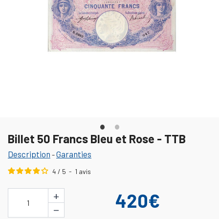
Billet 50 Francs Bleu et Rose - TTB
Description
Garanties
-
4
/
5
-
1
avis
+
420€
1
−