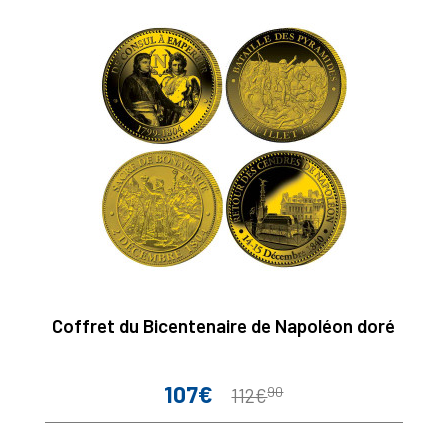
Coffret du Bicentenaire de Napoléon doré
107€
90
Prix
Prix
112€
de
base