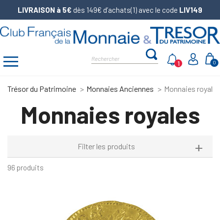
LIVRAISON à 5€
dès 149€ d’achats(1) avec le code
LIV149
1
0
Trésor du Patrimoine
Monnaies Anciennes
Monnaies royale
Monnaies royales
Filter les produits
96 produits