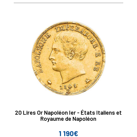
base
20 Lires Or Napoléon Ier - États Italiens et
Royaume de Napoléon
1 190€
Prix