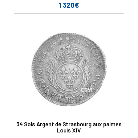
1 320€
Prix
34 Sols Argent de Strasbourg aux palmes
Louis XIV