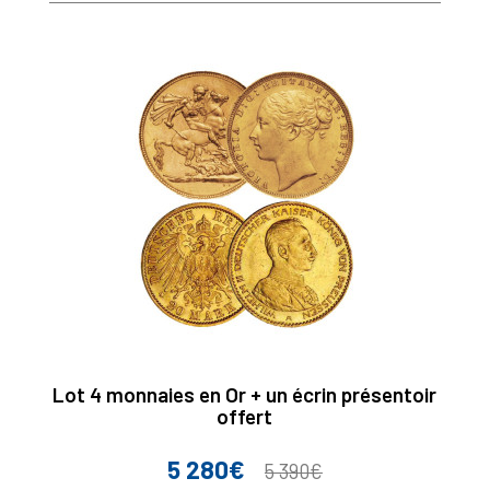
Lot 4 monnaies en Or + un écrin présentoir
offert
5 280€
Prix
Prix
5 390€
de