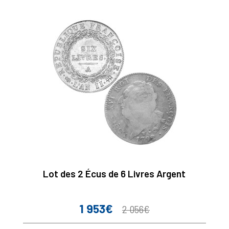
Lot des 2 Écus de 6 Livres Argent
1 953€
Prix
Prix
2 056€
de
base