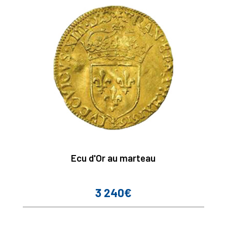
Ecu d'Or au marteau
3 240€
Prix