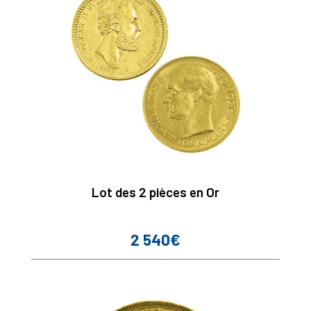
Lot des 2 pièces en Or
2 540€
Prix