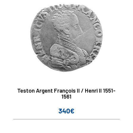
Teston Argent François II / Henri II 1551-
1561
340€
Prix