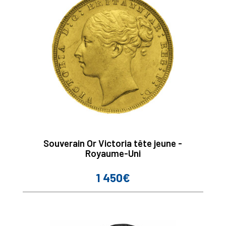
Souverain Or Victoria tête jeune -
Royaume-Uni
1 450€
Prix