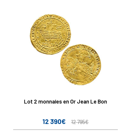
Lot 2 monnaies en Or Jean Le Bon
12 390€
Prix
Prix
12 795€
de