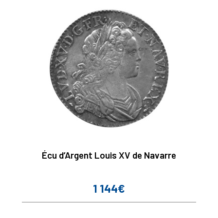
Écu d’Argent Louis XV de Navarre
1 144€
Prix