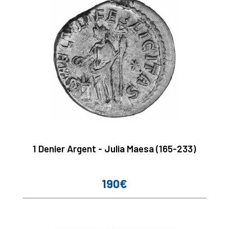
1 Denier Argent - Julia Maesa (165-233)
190€
Prix