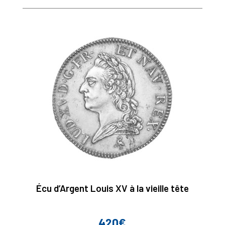
Écu d’Argent Louis XV à la vieille tête
420€
Prix