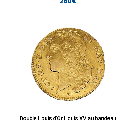
260€
Prix
Double Louis d’Or Louis XV au bandeau