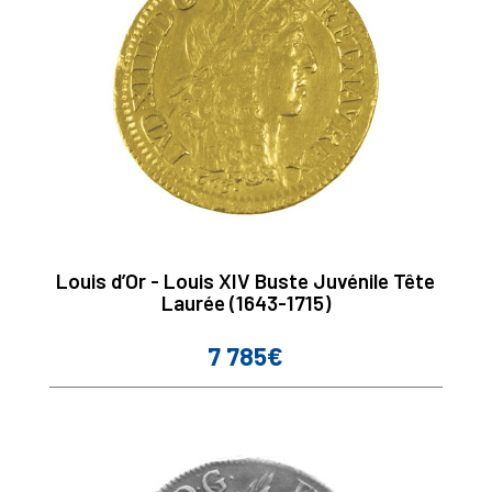
Louis d’Or - Louis XIV Buste Juvénile Tête
Laurée (1643-1715)
7 785€
Prix