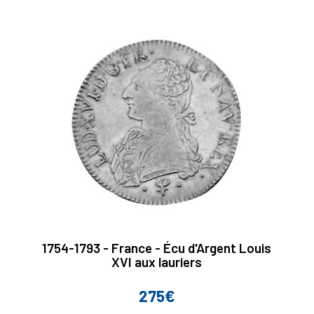
base
1754-1793 - France - Écu d'Argent Louis
XVI aux lauriers
275€
Prix