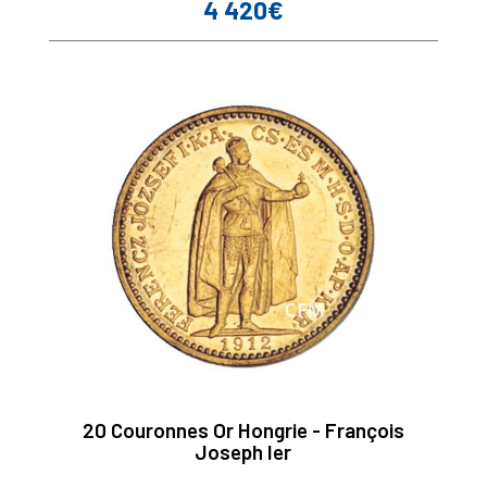
4 420€
Prix
20 Couronnes Or Hongrie - François
Joseph Ier