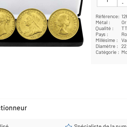
Référence
12
Métal
Or
Qualité
T
Pays
Ro
Millésime
Va
Diamètre
22
Catégorie
Mo
ctionneur
lisé
Spécialiste de la nu