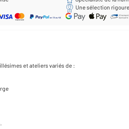
Une sélection rigour
lésimes et ateliers variés de :
orge
.