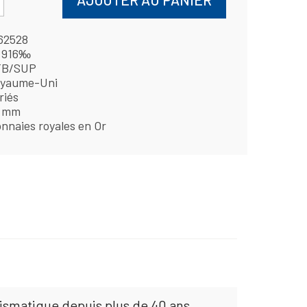
62528
 916‰
TB/SUP
yaume-Uni
riés
 mm
nnaies royales en Or
mismatique depuis plus de 40 ans