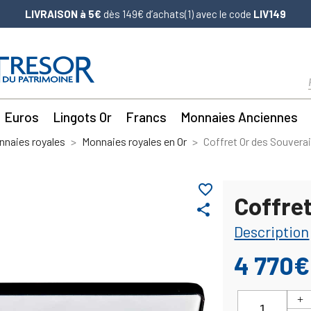
LIVRAISON à 5€
dès 149€ d’achats(1) avec le code
LIV149
Euros
Lingots Or
Francs
Monnaies Anciennes
nnaies royales
Monnaies royales en Or
Coffret Or des Souvera
favorite_border
Coffre
share
Description
4 770€