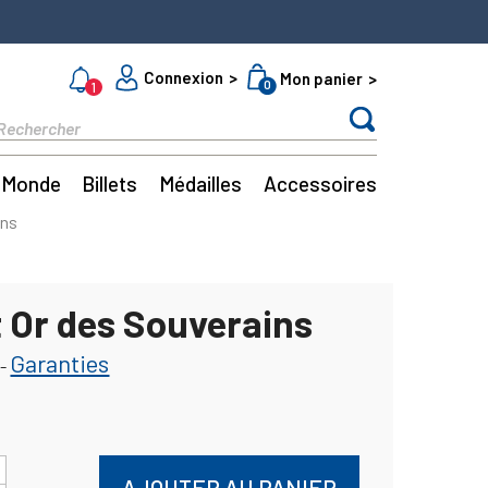
Connexion
Mon panier
0
1
Monde
Billets
Médailles
Accessoires
ins
t Or des Souverains
Garanties
-
AJOUTER AU PANIER