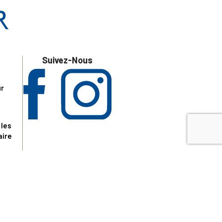
Suivez-Nous
ur
 les
aire