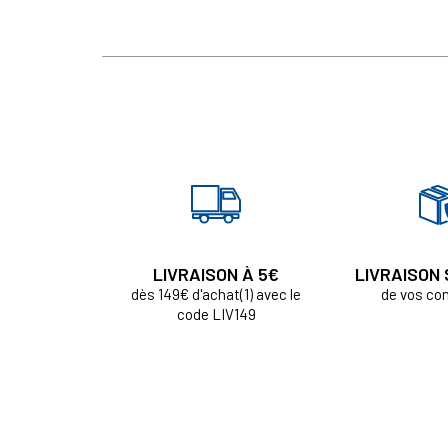
LIVRAISON À 5€
LIVRAISON
dès 149€ d'achat(1) avec le
de vos c
code LIV149