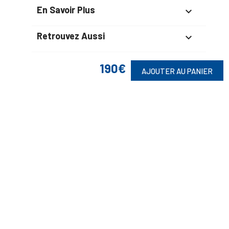
En Savoir Plus

Retrouvez Aussi

190€
AJOUTER AU PANIER
Suivez-Nous