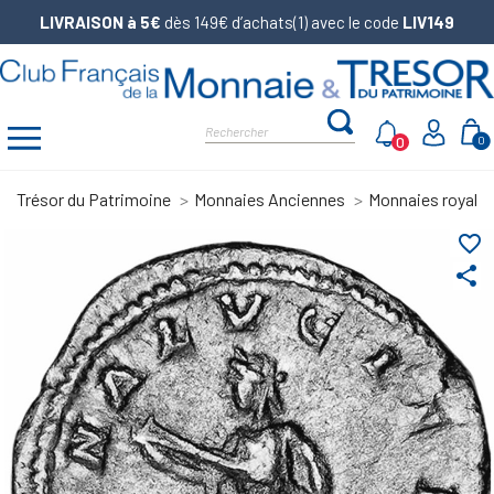
LIVRAISON à 5€
dès 149€ d’achats(1) avec le code
LIV149
0
0
Trésor du Patrimoine
Monnaies Anciennes
Monnaies royale
favorite_border
share