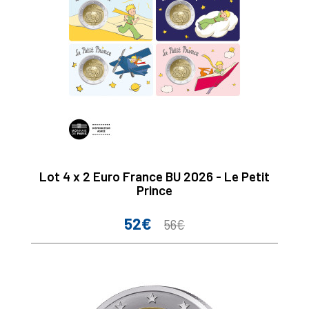
Lot 4 x 2 Euro France BU 2026 - Le Petit
Prince
52€
Prix
Prix
56€
de
base