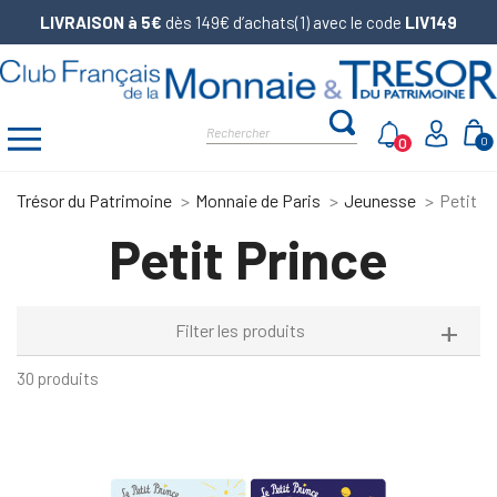
LIVRAISON à 5€
dès 149€ d’achats(1) avec le code
LIV149
0
0
Trésor du Patrimoine
Monnaie de Paris
Jeunesse
Petit P
Petit Prince
Filter les produits
30 produits