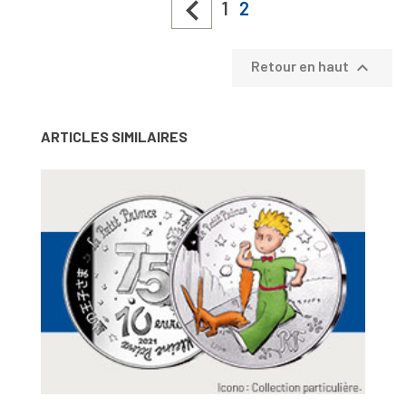

1
2

Retour en haut
ARTICLES SIMILAIRES