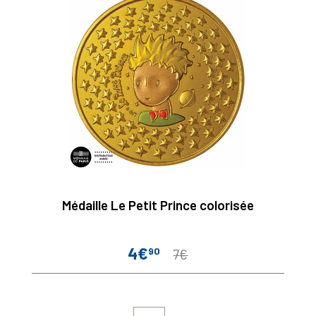
Médaille Le Petit Prince colorisée
4€
90
Prix
Prix
7€
de
base