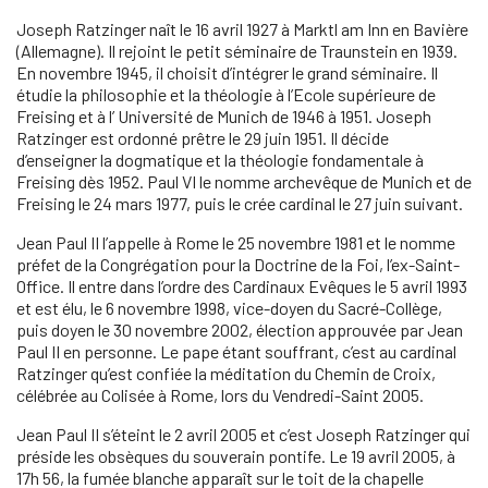
Joseph Ratzinger naît le 16 avril 1927 à Marktl am Inn en Bavière
(Allemagne). Il rejoint le petit séminaire de Traunstein en 1939.
En novembre 1945, il choisit d’intégrer le grand séminaire. Il
étudie la philosophie et la théologie à l’Ecole supérieure de
Freising et à l’ Université de Munich de 1946 à 1951. Joseph
Ratzinger est ordonné prêtre le 29 juin 1951. Il décide
d’enseigner la dogmatique et la théologie fondamentale à
Freising dès 1952. Paul VI le nomme archevêque de Munich et de
Freising le 24 mars 1977, puis le crée cardinal le 27 juin suivant.
Jean Paul II l’appelle à Rome le 25 novembre 1981 et le nomme
préfet de la Congrégation pour la Doctrine de la Foi, l’ex-Saint-
Office. Il entre dans l’ordre des Cardinaux Evêques le 5 avril 1993
et est élu, le 6 novembre 1998, vice-doyen du Sacré-Collège,
puis doyen le 30 novembre 2002, élection approuvée par Jean
Paul II en personne. Le pape étant souffrant, c’est au cardinal
Ratzinger qu’est confiée la méditation du Chemin de Croix,
célébrée au Colisée à Rome, lors du Vendredi-Saint 2005.
Jean Paul II s’éteint le 2 avril 2005 et c’est Joseph Ratzinger qui
préside les obsèques du souverain pontife. Le 19 avril 2005, à
17h 56, la fumée blanche apparaît sur le toit de la chapelle