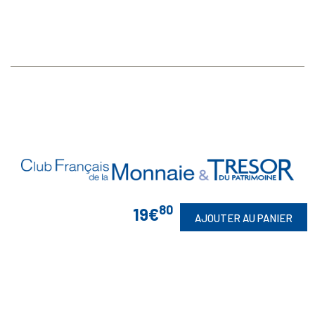
80
19€
AJOUTER AU PANIER
Vos Garanties

En Savoir Plus
