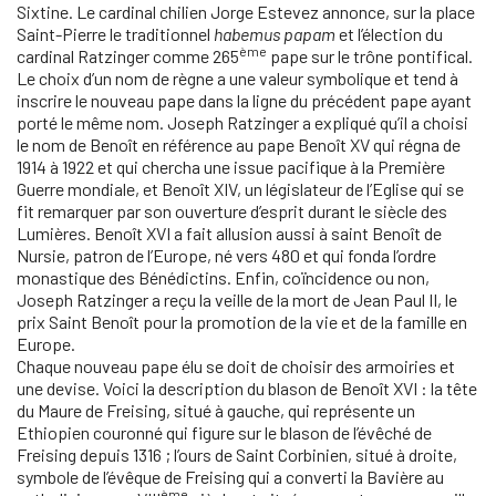
Sixtine. Le cardinal chilien Jorge Estevez annonce, sur la place
Saint-Pierre le traditionnel
habemus papam
et l’élection du
ème
cardinal Ratzinger comme 265
pape sur le trône pontifical.
Le choix d’un nom de règne a une valeur symbolique et tend à
inscrire le nouveau pape dans la ligne du précédent pape ayant
porté le même nom. Joseph Ratzinger a expliqué qu’il a choisi
le nom de Benoît en référence au pape Benoît XV qui régna de
1914 à 1922 et qui chercha une issue pacifique à la Première
Guerre mondiale, et Benoît XIV, un législateur de l’Eglise qui se
fit remarquer par son ouverture d’esprit durant le siècle des
Lumières. Benoît XVI a fait allusion aussi à saint Benoît de
Nursie, patron de l’Europe, né vers 480 et qui fonda l’ordre
monastique des Bénédictins. Enfin, coïncidence ou non,
Joseph Ratzinger a reçu la veille de la mort de Jean Paul II, le
prix Saint Benoît pour la promotion de la vie et de la famille en
Europe.
Chaque nouveau pape élu se doit de choisir des armoiries et
une devise. Voici la description du blason de Benoît XVI : la tête
du Maure de Freising, situé à gauche, qui représente un
Ethiopien couronné qui figure sur le blason de l’évêché de
Freising depuis 1316 ; l’ours de Saint Corbinien, situé à droite,
symbole de l’évêque de Freising qui a converti la Bavière au
ème