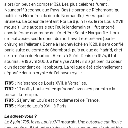
alors (on peut en compter 32). Les plus célèbres furent :
Naundorff (reconnu aux Pays-Bas) le baron de Richemont (qui
publia les Mémoires du duc de Normandie), Hervagault et
Bruneau. Le coeur de l'enfant Roi Le 8 juin 1795, le roi Louis XVII
mourait. Une autopsie eut lieu le lendemain et il fut enterré
dans la fosse commune du cimetière Sainte Marguerite. Lors
de l'autopsie, seul le coeur du mort avait été prélevé (par le
chirurgien Pelletan). Donné à l'archevêché en 1828, il sera confié
par la suite au comte de Chambord, puis au duc de Madrid, chef
de la maison de Bourbon. Remis à Saint-Denis en 1975, il fut
soumis, le 19 avril 2000, à l'analyse ADN : il s'agit bien du coeur
d'un descendant de Habsbourg. La relique a été solennellement
déposée dans la crypte de l'abbaye royale.
1785
: Naissance de Louis XVII, à Versailles.
1792
: 10 août, Louis est emprisonné avec ses parents à la
prison du Temple.
1793
: 21 janvier, Louis est proclamé roi de France.
1795
: Mort de Louis XVII, à Paris
Le saviez-vous ?
Le 8 juin 1795, le roi Louis XVII mourait. Une autopsie eut lieu le
lendemain et il fut enterré dans la fosse commune du cimetière