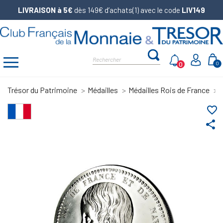
LIVRAISON à 5€
dès 149€ d’achats(1) avec le code
LIV149
0
0
Trésor du Patrimoine
Médailles
Médailles Rois de France
favorite_border
share