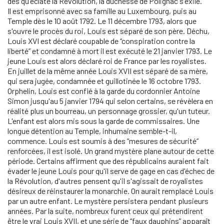
dès qu'éclate la Révolution, la duchesse de Polignac s'exile.
Il est emprisonné avec sa famille au Luxembourg, puis au
Temple dès le 10 août 1792. Le 11 décembre 1793, alors que
s'ouvre le procès du roi, Louis est séparé de son père. Déchu,
Louis XVI est déclaré coupable de “conspiration contre la
liberté” et condamné à mort il est exécuté le 21 janvier 1793. Le
jeune Louis est alors déclaré roi de France par les royalistes.
En juillet de la même année Louis XVII est séparé de sa mère,
qui sera jugée, condamnée et guillotinée le 16 octobre 1793.
Orphelin, Louis est confié à la garde du cordonnier Antoine
Simon jusqu'au 5 janvier 1794 qui selon certains, se révèlera en
réalité plus un bourreau, un personnage grossier, qu'un tuteur.
L'enfant est alors mis sous la garde de commissaires. Une
longue détention au Temple, inhumaine semble-t-il,
commence. Louis est soumis à des “mesures de sécurité”
renforcées, il est isolé. Un grand mystère plane autour de cette
période. Certains affirment que des républicains auraient fait
évader le jeune Louis pour qu'il serve de gage en cas d'échec de
la Révolution, d'autres pensent qu'il s'agissait de royalistes
désireux de réinstaurer la monarchie. On aurait remplacé Louis
par un autre enfant. Le mystère persistera pendant plusieurs
années. Par la suite, nombreux furent ceux qui prétendirent
être le vrai Louis XVII, et une série de “faux dauphins” apparaît