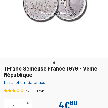
1 Franc Semeuse France 1976 - Vème
République
Description
Garanties
-
3
/
5
-
1
avis
80
+
4€
1