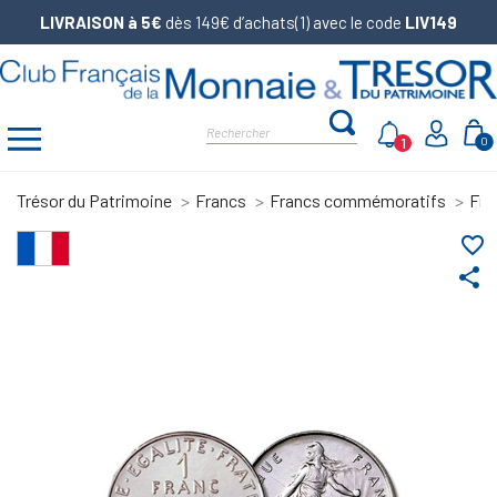
LIVRAISON à 5€
dès 149€ d’achats(1) avec le code
LIV149
1
0
Trésor du Patrimoine
Francs
Francs commémoratifs
Fra
favorite_border
share