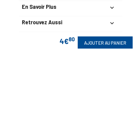
En Savoir Plus

Retrouvez Aussi

80
4€
AJOUTER AU PANIER
Suivez-Nous