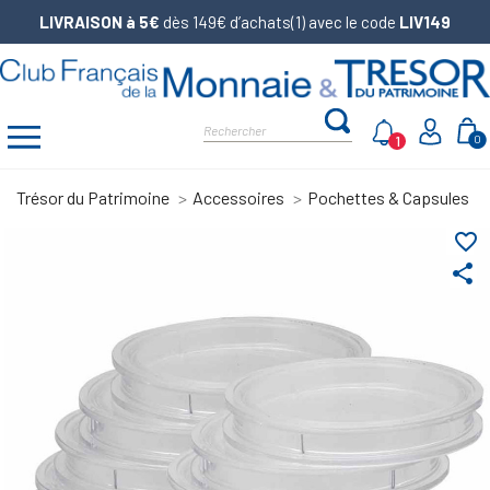
LIVRAISON à 5€
dès 149€ d’achats(1) avec le code
LIV149
1
0
Trésor du Patrimoine
Accessoires
Pochettes & Capsules
favorite_border
share