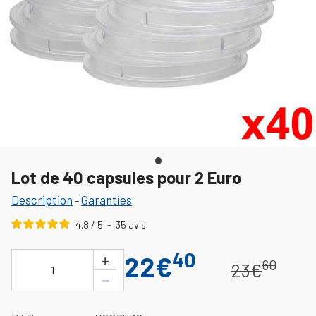
Lot de 40 capsules pour 2 Euro
Description
Garanties
-
4.8
/
5
-
35
avis
40
+
22€
60
23€
1
−