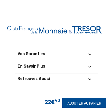
Vos Garanties

En Savoir Plus

Retrouvez Aussi

40
22€
Suivez-Nous
AJOUTER AU PANIER