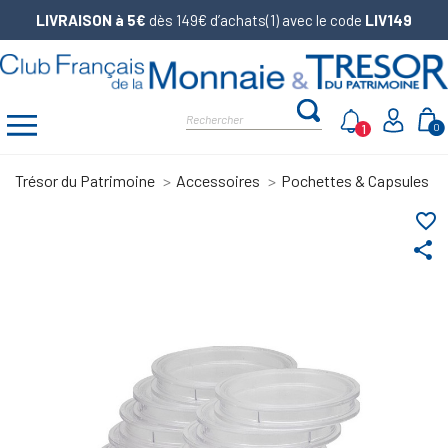
LIVRAISON à 5€
dès 149€ d’achats(1) avec le code
LIV149
1
0
Trésor du Patrimoine
Accessoires
Pochettes & Capsules
favorite_border
share