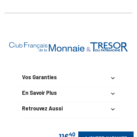
Vos Garanties

En Savoir Plus

Retrouvez Aussi

40
11€