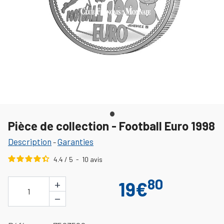
Pièce de collection - Football Euro 1998
Description
Garanties
-
4.4
/
5
-
10
avis
80
+
19€
1
−