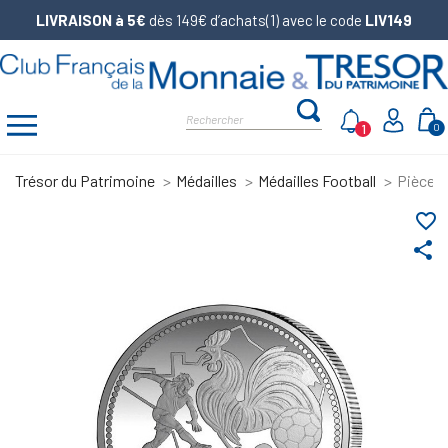
LIVRAISON à 5€
dès 149€ d’achats(1) avec le code
LIV149
1
0
Trésor du Patrimoine
Médailles
Médailles Football
Pièce d
favorite_border
share