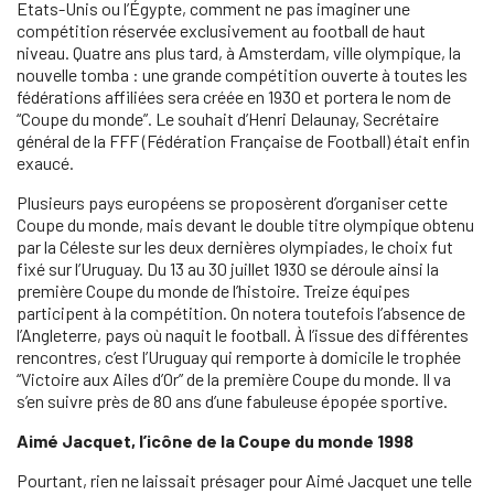
Etats-Unis ou l’Égypte, comment ne pas imaginer une
compétition réservée exclusivement au football de haut
niveau. Quatre ans plus tard, à Amsterdam, ville olympique, la
nouvelle tomba : une grande compétition ouverte à toutes les
fédérations affiliées sera créée en 1930 et portera le nom de
“Coupe du monde”. Le souhait d’Henri Delaunay, Secrétaire
général de la FFF (Fédération Française de Football) était enfin
exaucé.
Plusieurs pays européens se proposèrent d’organiser cette
Coupe du monde, mais devant le double titre olympique obtenu
par la Céleste sur les deux dernières olympiades, le choix fut
fixé sur l’Uruguay. Du 13 au 30 juillet 1930 se déroule ainsi la
première Coupe du monde de l’histoire. Treize équipes
participent à la compétition. On notera toutefois l’absence de
l’Angleterre, pays où naquit le football. À l’issue des différentes
rencontres, c’est l’Uruguay qui remporte à domicile le trophée
“Victoire aux Ailes d’Or” de la première Coupe du monde. Il va
s’en suivre près de 80 ans d’une fabuleuse épopée sportive.
Aimé Jacquet, l’icône de la Coupe du monde 1998
Pourtant, rien ne laissait présager pour Aimé Jacquet une telle