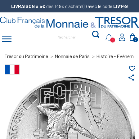
LIVRAISON à 5€
dès 149€ d’achats(1) avec le code
LIV149
1
0
Trésor du Patrimoine
Monnaie de Paris
Histoire - Evénemen
favorite_border
share