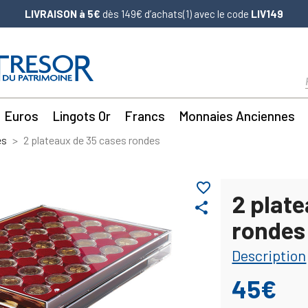
LIVRAISON à 5€
dès 149€ d’achats(1) avec le code
LIV149
Euros
Lingots Or
Francs
Monnaies Anciennes
es
2 plateaux de 35 cases rondes
favorite_border
2 plat
share
rondes
Description
45€