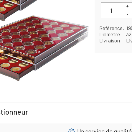
Référence
19
Diamètre
32
Livraison
Li
ctionneur
Un service de qualité