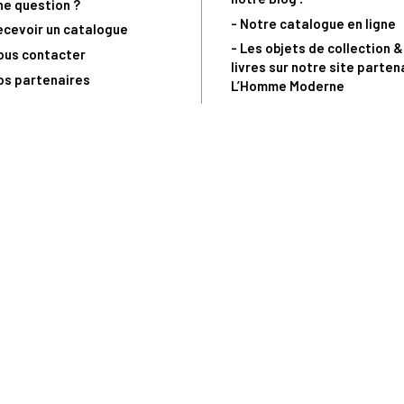
ne question ?
- Notre catalogue en ligne
ecevoir un catalogue
- Les objets de collection &
ous contacter
livres sur notre site parten
os partenaires
L’Homme Moderne
nde est sujette à notre acceptation et livrable dans la limite des stocks 
 la livraison à 5 Euros dès 149 Euros d’achat, pour toute commande passée 
précommandes. Code non cumulable avec tout autre Code Privilège.
(a) 0 892 680 165 : 0,40€/min + prix d'un appel
Copyright © - Trésor du Patrimoine.fr - Tous droits réservés