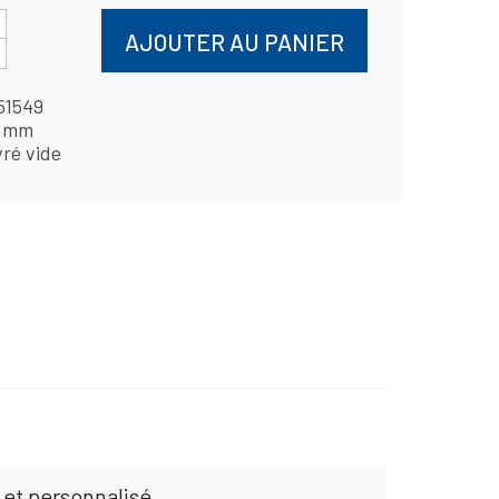
AJOUTER AU PANIER
51549
 mm
vré vide
 et personnalisé