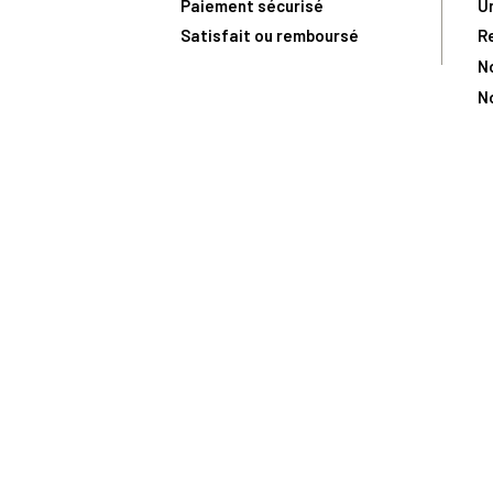
Paiement sécurisé
U
Satisfait ou remboursé
R
N
N
Toute comma
(1) Avec le code Privilège
LIV149
vous bénéficiez de