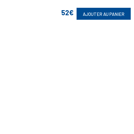
52€
Vos Garanties

AJOUTER AU PANIER
En Savoir Plus

Retrouvez Aussi

Suivez-Nous