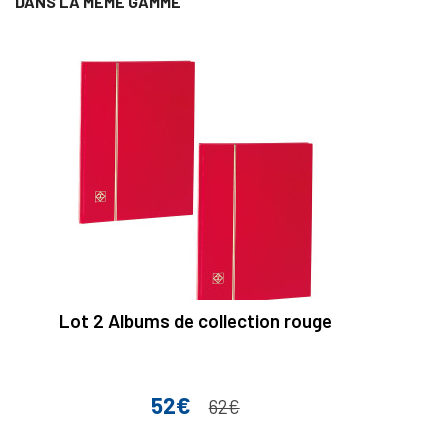
DANS LA MÊME GAMME
Lot 2 Albums de collection rouge
52€
Prix
Prix de base
62€