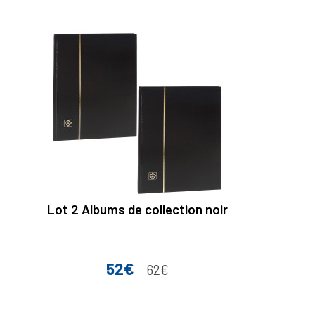
Lot 2 Albums de collection noir
52€
Prix
Prix de base
62€