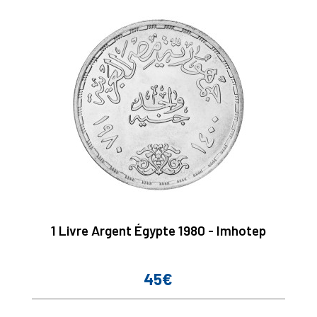
1 Livre Argent Égypte 1980 - Imhotep
45€
Prix