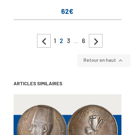
62€
Prix


1
2
3
6
…

Retour en haut
ARTICLES SIMILAIRES