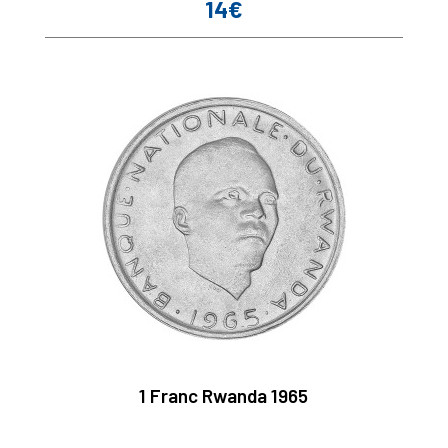
14€
Prix
1 Franc Rwanda 1965