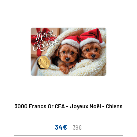
3000 Francs Or CFA - Joyeux Noël - Chiens
34€
Prix
Prix
39€
de