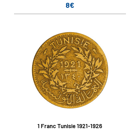
8€
Prix
1 Franc Tunisie 1921-1926