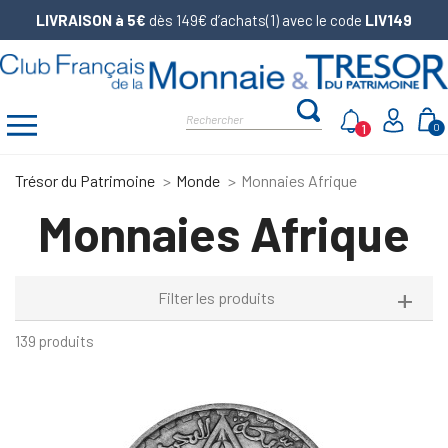
LIVRAISON à 5€
dès 149€ d’achats(1) avec le code
LIV149
1
0
Trésor du Patrimoine
Monde
Monnaies Afrique
Monnaies Afrique
Filter les produits
139 produits