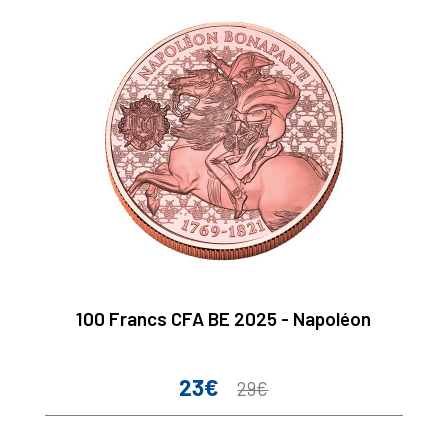
100 Francs CFA BE 2025 - Napoléon
23€
Prix
Prix
29€
de
base