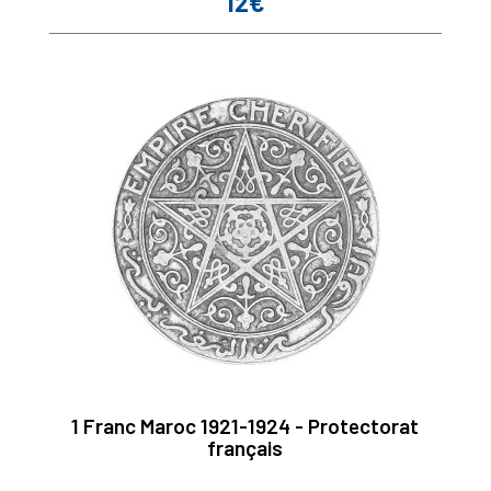
12€
Prix
1 Franc Maroc 1921-1924 - Protectorat
français