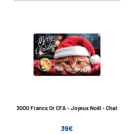
3000 Francs Or CFA - Joyeux Noël - Chat
39€
Prix