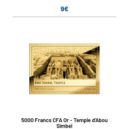
9€
Prix
5000 Francs CFA Or - Temple d’Abou
Simbel