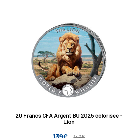
20 Francs CFA Argent BU 2025 colorisée -
Lion
139€
Prix
Prix
149€