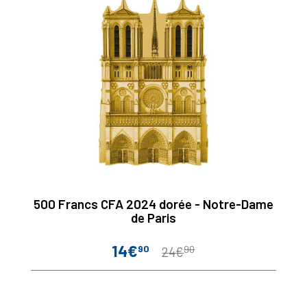
500 Francs CFA 2024 dorée - Notre-Dame
de Paris
14€
90
90
Prix
Prix
24€
de
base