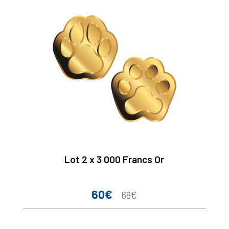
Lot 2 x 3 000 Francs Or
60€
Prix
Prix
68€
de
base