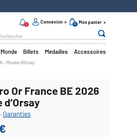
Connexion
Mon panier
0
1
Monde
Billets
Médailles
Accessoires
6 - Musée d’Orsay
ro Or France BE 2026
e d’Orsay
Garanties
-
0€