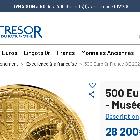
LIVRAISON à 5€
dès 149€ d’achats(1) avec le code
LIV149
Euros
Lingots Or
Francs
Monnaies Anciennes
Monument
Excellence à la française
500 Euro Or France BE 202
favorite_border
500 Eu
share
- Musé
Description
28 20