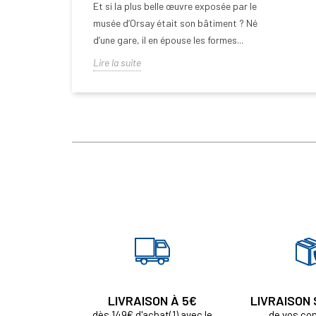
Et si la plus belle œuvre exposée par le
musée d’Orsay était son bâtiment ? Né
d’une gare, il en épouse les formes...
Lire la suite
LIVRAISON À 5€
LIVRAISON
dès 149€ d'achat(1) avec le
de vos c