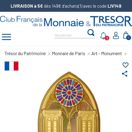
LIVRAISON à 5€
dès 149€ d’achats(1) avec le code
LIV149
1
0
Trésor du Patrimoine
Monnaie de Paris
Art - Monument
N
favorite_border
share