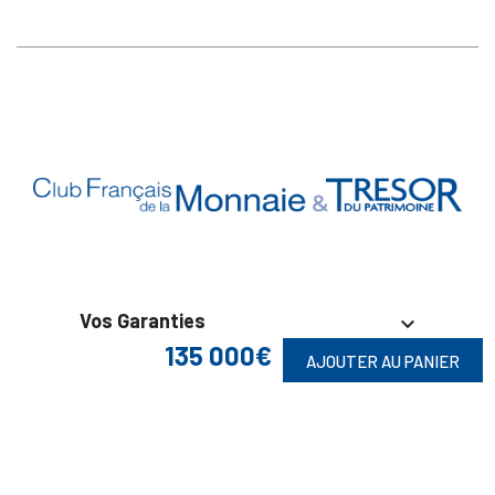
Vos Garanties

135 000€
AJOUTER AU PANIER
En Savoir Plus

Retrouvez Aussi
