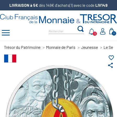
LIVRAISON à 5€
dès 149€ d’achats(1) avec le code
LIV149
1
0
Trésor du Patrimoine
Monnaie de Paris
Jeunesse
Le Seig
favorite_border
share