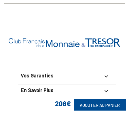
Vos Garanties

En Savoir Plus

206€
Retrouvez Aussi
AJOUTER AU PANIER
