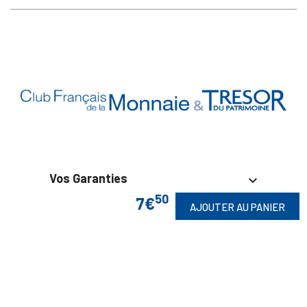
Vos Garanties

50
7€
AJOUTER AU PANIER
En Savoir Plus

Retrouvez Aussi
