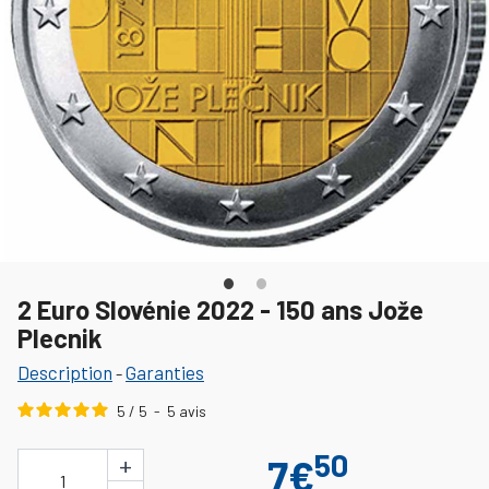
2 Euro Slovénie 2022 - 150 ans Jože
Plecnik
Description
Garanties
-
5
/
5
-
5
avis
50
+
7€
1