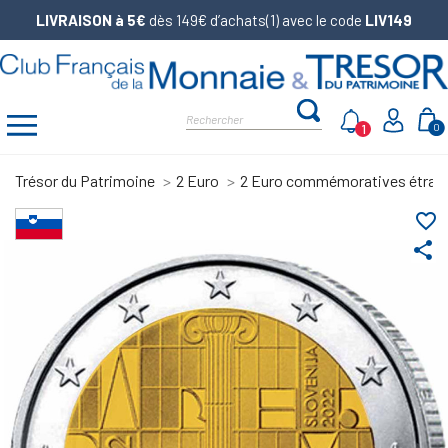
LIVRAISON à 5€
dès 149€ d’achats(1) avec le code
LIV149
1
0
Trésor du Patrimoine
2 Euro
2 Euro commémoratives étran
favorite_border
share