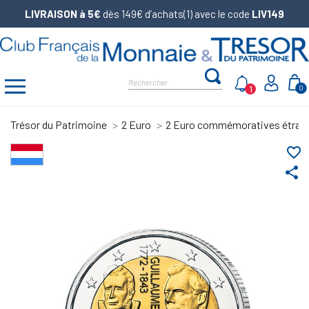
LIVRAISON à 5€
dès 149€ d’achats(1) avec le code
LIV149
1
0
Trésor du Patrimoine
2 Euro
2 Euro commémoratives étran
favorite_border
share