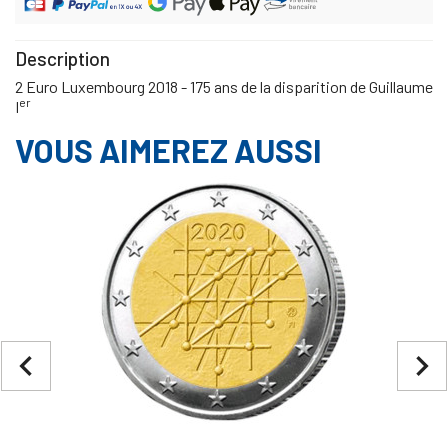
Description
2 Euro Luxembourg 2018 - 175 ans de la disparition de Guillaume
er
I
VOUS AIMEREZ AUSSI
navigate_before
navigate_next