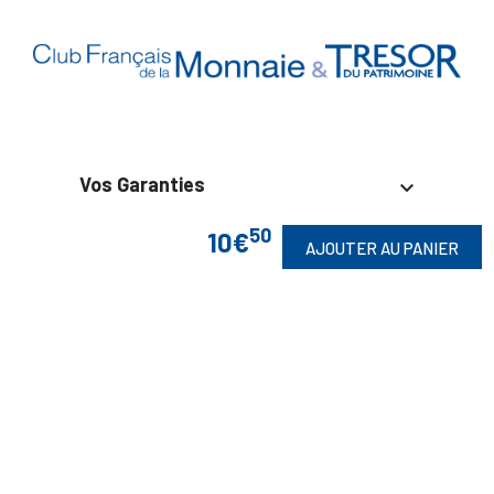
Vos Garanties

50
10€
En Savoir Plus

AJOUTER AU PANIER
Retrouvez Aussi

Suivez-Nous