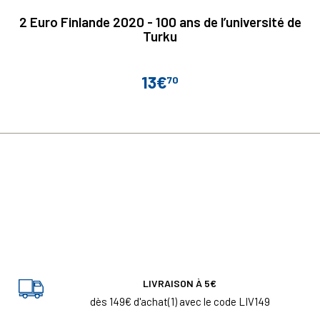
2 Euro Finlande 2020 - 100 ans de l’université de
Turku
13€
70
Prix
LIVRAISON À 5€
dès 149€ d'achat(1) avec le code LIV149