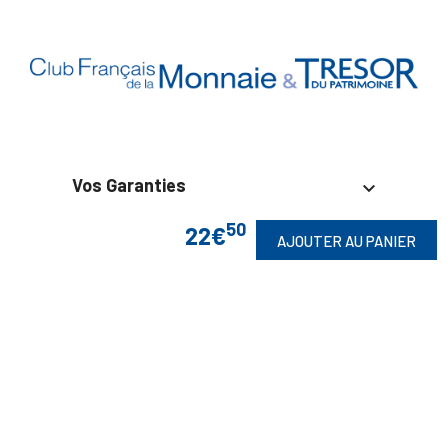
Vos Garanties

50
22€
En Savoir Plus

AJOUTER AU PANIER
Retrouvez Aussi

Suivez-Nous