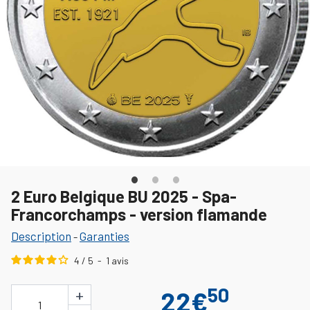
2 Euro Belgique BU 2025 - Spa-
Francorchamps - version flamande
Description
Garanties
-
4
/
5
-
1
avis
50
+
22€
1