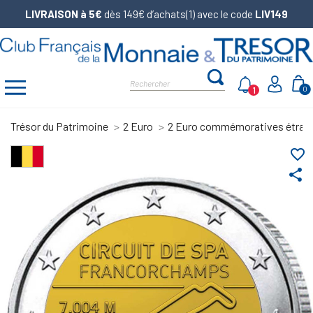
LIVRAISON à 5€
dès 149€ d’achats(1) avec le code
LIV149
1
0
Trésor du Patrimoine
2 Euro
2 Euro commémoratives étran
favorite_border
share