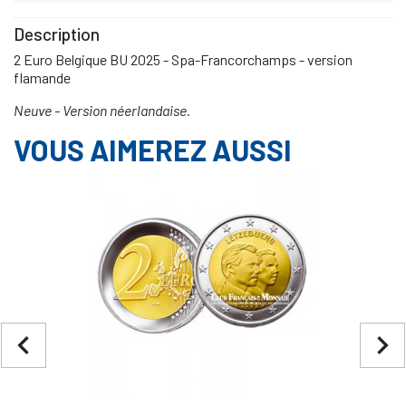
Description
2 Euro Belgique BU 2025 - Spa-Francorchamps - version
flamande
Neuve - Version néerlandaise.
VOUS AIMEREZ AUSSI
navigate_before
navigate_next