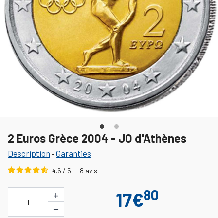
2 Euros Grèce 2004 - JO d'Athènes
Description
Garanties
-
4.6
/
5
-
8
avis
80
+
17€
1
−