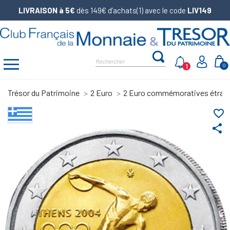
LIVRAISON à 5€
dès 149€ d’achats(1) avec le code
LIV149
1
0
Trésor du Patrimoine
2 Euro
2 Euro commémoratives étran
favorite_border
share