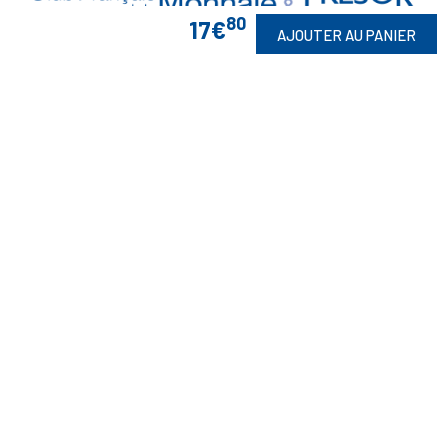
80
17€
AJOUTER AU PANIER
Vos Garanties

En Savoir Plus

Retrouvez Aussi

Suivez-Nous