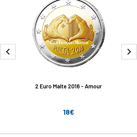
navigate_before
navigate_next
2 Euro Malte 2016 - Amour
18€
Prix