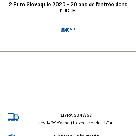
2 Euro Slovaquie 2020 - 20 ans de l’entrée dans
l’OCDE
8€
40
Prix
LIVRAISON À 5€
dès 149€ d'achat(1) avec le code LIV149