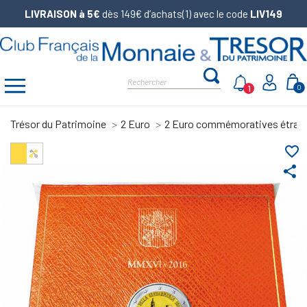
LIVRAISON à 5€
dès 149€ d’achats(1) avec le code
LIV149
1
0
Trésor du Patrimoine
2 Euro
2 Euro commémoratives étran
favorite_border
share