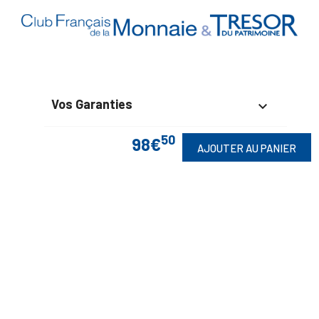
Vos Garanties

50
En Savoir Plus
98€

AJOUTER AU PANIER
Retrouvez Aussi

Suivez-Nous