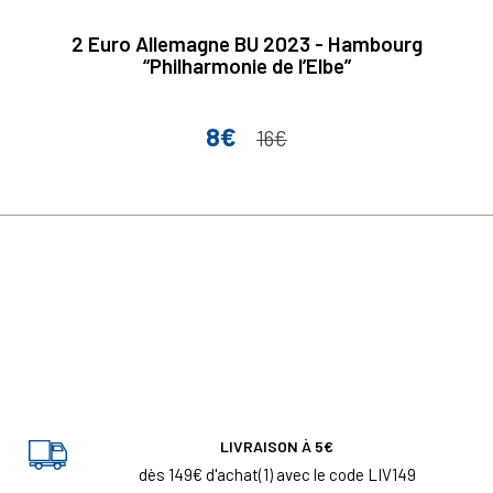
2 Euro Allemagne BU 2023 - Hambourg
“Philharmonie de lʼElbe”
8€
Prix
Prix de base
16€
LIVRAISON À 5€
dès 149€ d'achat(1) avec le code LIV149