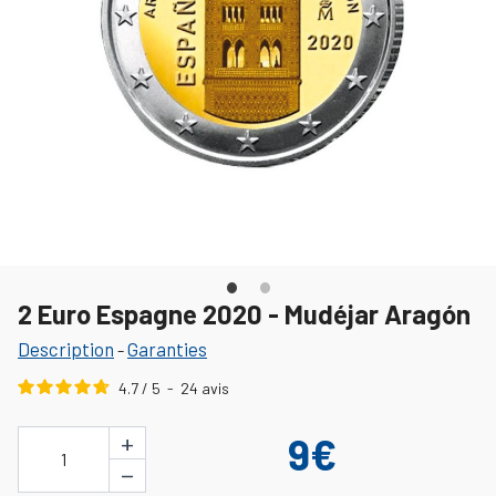
2 Euro Espagne 2020 - Mudéjar Aragón
Description
Garanties
-
4.7
/
5
-
24
avis
+
9€
1
−