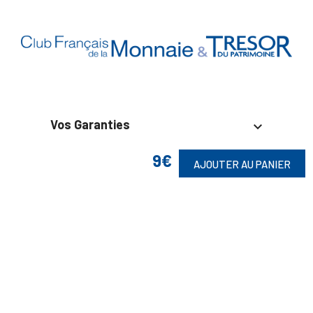
Vos Garanties

9€
En Savoir Plus

AJOUTER AU PANIER
Retrouvez Aussi

Suivez-Nous