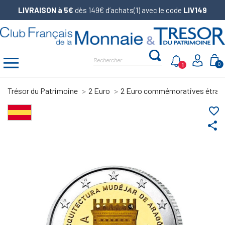
LIVRAISON à 5€
dès 149€ d’achats(1) avec le code
LIV149
1
0
Trésor du Patrimoine
2 Euro
2 Euro commémoratives étran
favorite_border
share